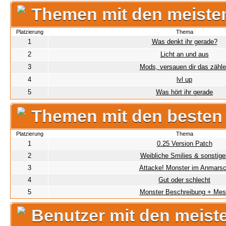
Themen mit den meiste
Platzierung
Thema
1
Was denkt ihr gerade?
2
Licht an und aus
3
Mods, versauen dir das zähl
4
lvl up
5
Was hört ihr gerade
Themen mit den besten
Platzierung
Thema
1
0.25 Version Patch
2
Weibliche Smilies & sonstige
3
Attacke! Monster im Anmars
4
Gut oder schlecht
5
Monster Beschreibung + Mes
Benutzer mit den meist