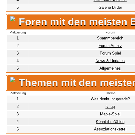
5
Galerie Bilder
Foren mit den meisten 
Platzierung
Forum
1
Spammbereich
2
Forum Archiv
3
Forum Spiel
4
News & Updates
5
Allgemeines
Themen mit den meiste
Platzierung
Thema
1
Was denkt ihr gerade?
2
lvl up
3
Maple-Spiel
4
Könnt ihr Zählen
5
Assoziationskette!