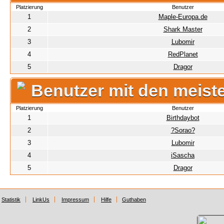
Platzierung
Benutzer
1
Maple-Europa.de
2
Shark Master
3
Lubomir
4
RedPlanet
5
Dragor
Benutzer mit den meist
Platzierung
Benutzer
1
Birthdaybot
2
?Sorao?
3
Lubomir
4
iSascha
5
Dragor
Statistik
LinkUs
Impressum
Hilfe
Guthaben