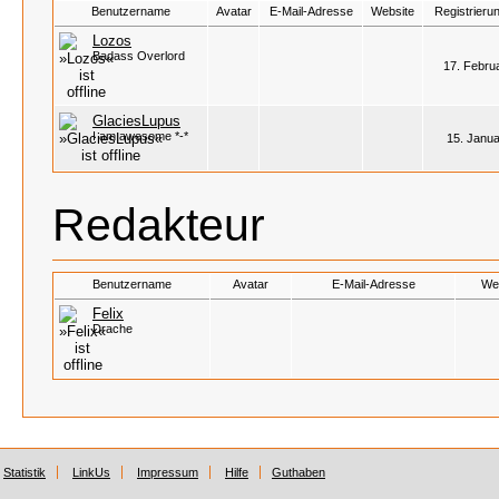
Benutzername
Avatar
E-Mail-Adresse
Website
Registrieru
Lozos
Badass Overlord
17. Febru
GlaciesLupus
I am awesome *-*
15. Janua
Redakteur
Benutzername
Avatar
E-Mail-Adresse
We
Felix
Drache
Statistik
LinkUs
Impressum
Hilfe
Guthaben