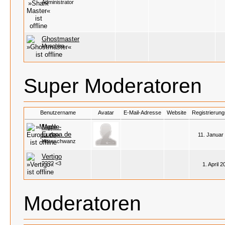
Administrator
Ghostmaster
Muschka
Super Moderatoren
Benutzername
Avatar
E-Mail-Adresse
Website
Registrierun
Maple-
Europa.de
11. Januar
Hornschwanz
Vertigo
???? <3
1. April 
Moderatoren