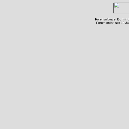
Forensoftware:
Burnin
Forum online seit 19 J