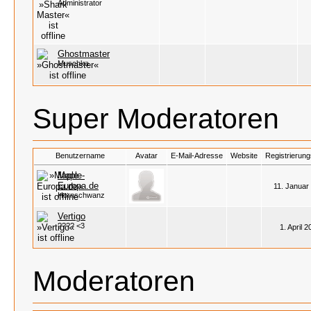
Administrator
Ghostmaster
Muschka
Super Moderatoren
Benutzername
Avatar
E-Mail-Adresse
Website
Registrierun
Maple-
Europa.de
11. Januar
Hornschwanz
Vertigo
???? <3
1. April 
Moderatoren