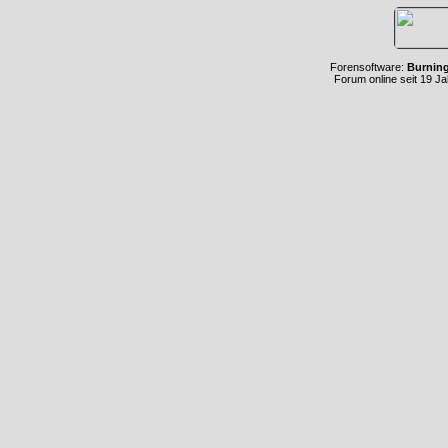
Forensoftware:
Burnin
Forum online seit 19 J