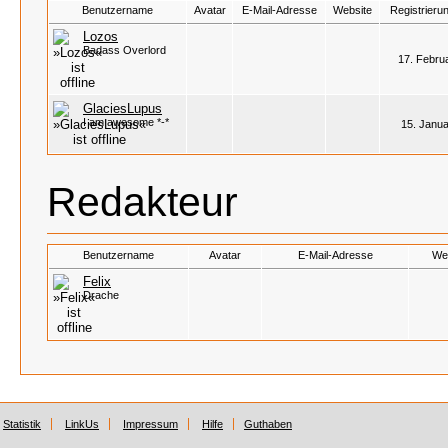
Benutzername
Avatar
E-Mail-Adresse
Website
Registrieru
Lozos
Badass Overlord
17. Febru
GlaciesLupus
I am awesome *-*
15. Janua
Redakteur
Benutzername
Avatar
E-Mail-Adresse
We
Felix
Drache
Statistik
LinkUs
Impressum
Hilfe
Guthaben