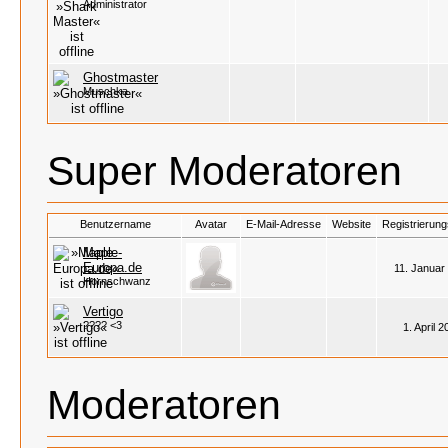
Administrator
Ghostmaster
Muschka
Super Moderatoren
Benutzername
Avatar
E-Mail-Adresse
Website
Registrierun
Maple-
Europa.de
11. Januar
Hornschwanz
Vertigo
???? <3
1. April 
Moderatoren