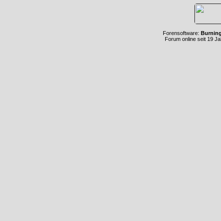
Forensoftware:
Burnin
Forum online seit 19 J