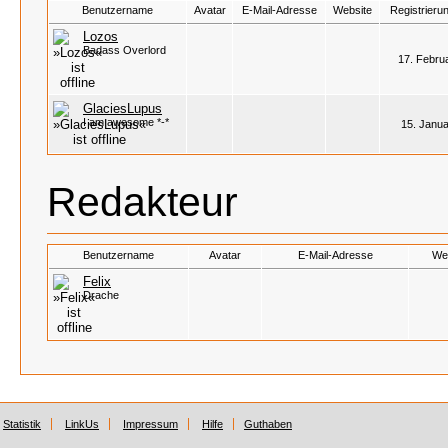
Benutzername
Avatar
E-Mail-Adresse
Website
Registrieru
Lozos
Badass Overlord
17. Febru
GlaciesLupus
I am awesome *-*
15. Janua
Redakteur
Benutzername
Avatar
E-Mail-Adresse
We
Felix
Drache
Statistik
LinkUs
Impressum
Hilfe
Guthaben