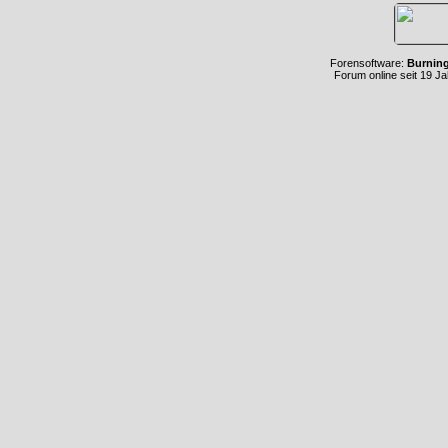
Forensoftware:
Burnin
Forum online seit 19 J