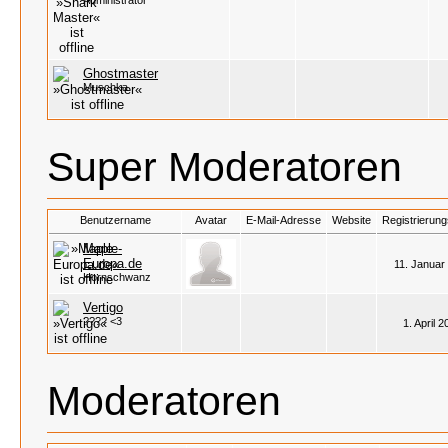
Administrator
Ghostmaster
Muschka
Super Moderatoren
Benutzername
Avatar
E-Mail-Adresse
Website
Registrierun
Maple-
Europa.de
11. Januar
Hornschwanz
Vertigo
???? <3
1. April 
Moderatoren