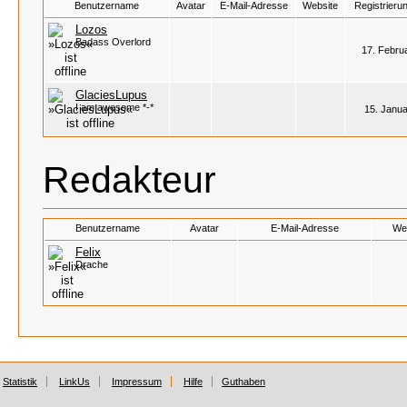
Benutzername
Avatar
E-Mail-Adresse
Website
Registrieru
Lozos
Badass Overlord
17. Febru
GlaciesLupus
I am awesome *-*
15. Janua
Redakteur
Benutzername
Avatar
E-Mail-Adresse
We
Felix
Drache
Statistik
LinkUs
Impressum
Hilfe
Guthaben