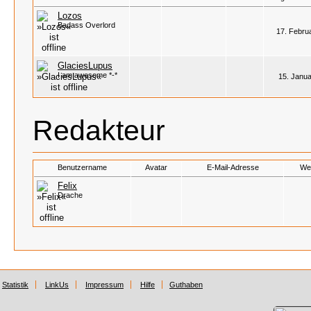
Lozos
Badass Overlord
17. Febru
GlaciesLupus
I am awesome *-*
15. Janua
Redakteur
Benutzername
Avatar
E-Mail-Adresse
We
Felix
Drache
Statistik
LinkUs
Impressum
Hilfe
Guthaben