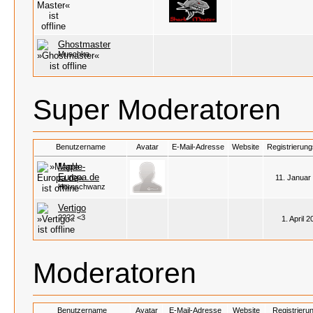
Ghostmaster
Muschka
Super Moderatoren
Benutzername
Avatar
E-Mail-Adresse
Website
Registrierun
Maple-
Europa.de
11. Januar
Hornschwanz
Vertigo
???? <3
1. April 
Moderatoren
Benutzername
Avatar
E-Mail-Adresse
Website
Registrieru