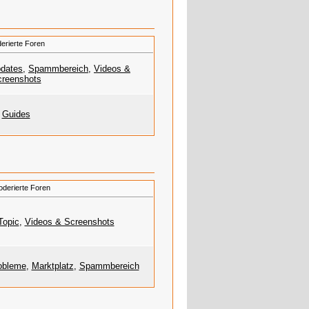
erierte Foren
dates
,
Spammbereich
,
Videos &
reenshots
Guides
derierte Foren
Topic
,
Videos & Screenshots
robleme
,
Marktplatz
,
Spammbereich