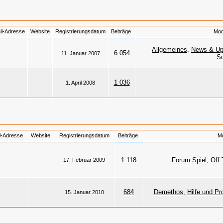
il-Adresse
Website
Registrierungsdatum
Beiträge
Mod
Allgemeines
,
News & Up
6 054
11. Januar 2007
Sc
1 036
1. April 2008
l-Adresse
Website
Registrierungsdatum
Beiträge
Mo
1 118
Forum Spiel
,
Off 
17. Februar 2009
684
Demethos
,
Hilfe und P
15. Januar 2010