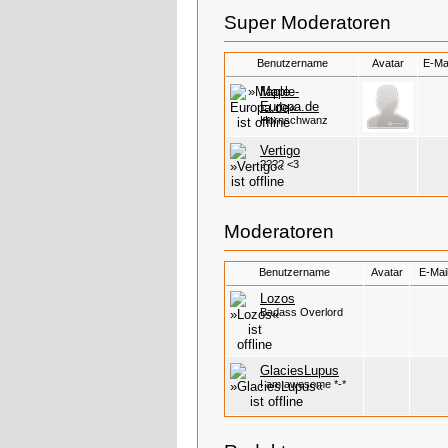
Super Moderatoren
Benutzername
Avatar
E-Ma
Maple-
Europa.de
Hornschwanz
Vertigo
???? <3
Moderatoren
Benutzername
Avatar
E-Mai
Lozos
Badass Overlord
GlaciesLupus
I am awesome *-*