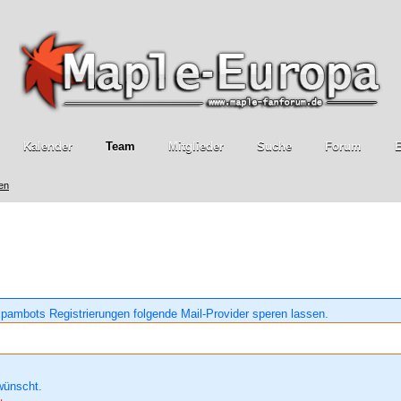
Kalender
Team
Mitglieder
Suche
Forum
E
ren
pambots Registrierungen folgende Mail-Provider speren lassen.
wünscht.