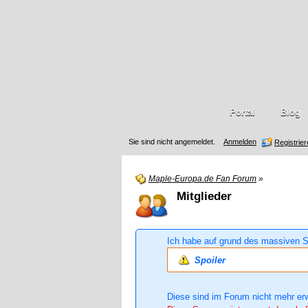
Portal
Blog
Sie sind nicht angemeldet.
Anmelden
Registrie
Maple-Europa.de Fan Forum
»
Mitglieder
Ich habe auf grund des massiven S
Spoiler
Diese sind im Forum nicht mehr er