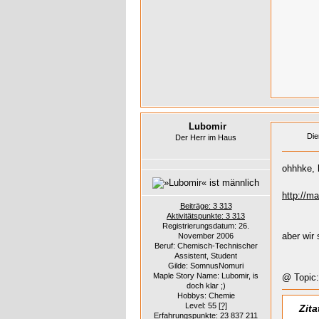
Lubomir
Die
Der Herr im Haus
ohhhke, 
http://ma
Beiträge: 3 313
Aktivitätspunkte: 3 313
Registrierungsdatum: 26.
aber wir
November 2006
Beruf: Chemisch-Technischer
Assistent, Student
Gilde: SomnusNomuri
Maple Story Name: Lubomir, is
@ Topic:
doch klar ;)
Hobbys: Chemie
Level: 55
[?]
Zita
Erfahrungspunkte: 23 837 211