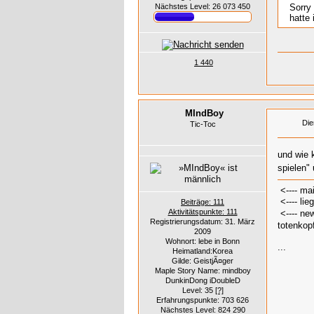
Nächstes Level: 26 073 450
Sorry
hatte 
1 440
MIndBoy
Die
Tic-Toc
und wie 
spielen"
<---- ma
<---- lieg
Beiträge: 111
Aktivitätspunkte: 111
<---- ne
Registrierungsdatum: 31. März
totenkopf
2009
Wohnort: lebe in Bonn
...
Heimatland:Korea
Gilde: GeistjÃ¤ger
Maple Story Name: mindboy
DunkinDong iDoubleD
Level: 35
[?]
Erfahrungspunkte: 703 626
Nächstes Level: 824 290