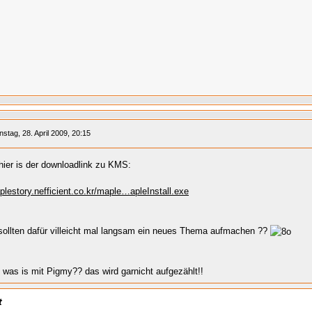
nstag, 28. April 2009, 20:15
hier is der downloadlink zu KMS:
plestory.nefficient.co.kr/maple…apleInstall.exe
 sollten dafür villeicht mal langsam ein neues Thema aufmachen ??
 was is mit Pigmy?? das wird garnicht aufgezählt!!
t