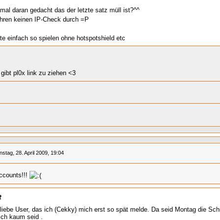
mal daran gedacht das der letzte satz müll ist?^^
ühren keinen IP-Check durch =P
te einfach so spielen ohne hotspotshield etc
gibt pl0x link zu ziehen <3
nstag, 28. April 2009, 19:04
accounts!!!
t
 liebe User, das ich (Cekky) mich erst so spät melde. Da seid Montag die Schu
ich kaum seid .