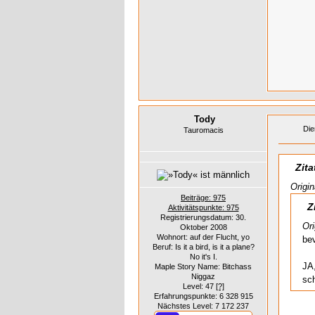
Tody
Die
Tauromacis
Zita
Origi
Beiträge: 975
Zi
Aktivitätspunkte: 975
Registrierungsdatum: 30.
Ori
Oktober 2008
Wohnort: auf der Flucht, yo
bev
Beruf: Is it a bird, is it a plane?
No it's I.
JA
Maple Story Name: Bitchass
Niggaz
sc
Level: 47
[?]
Erfahrungspunkte: 6 328 915
Nächstes Level: 7 172 237