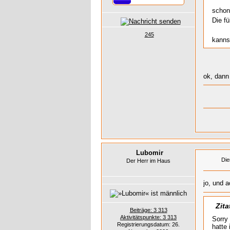
schon
Die f
245
kanns
ok, dann 
Lubomir
Die
Der Herr im Haus
jo, und 
Zita
Beiträge: 3 313
Aktivitätspunkte: 3 313
Sorry
Registrierungsdatum: 26.
hatte 