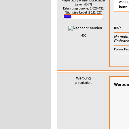
Maple Story Name: EMSKradia
wenn 
Level: 40
[?]
kenn 
Erfahrungspunkte: 1 826 431
Nächstes Level: 2 111 327
me?
400
No matte
Embrace 
Dieser Beit
Werbung
unregistriert
Werbu