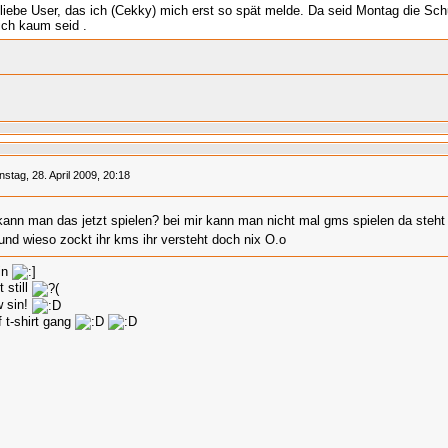
 liebe User, das ich (Cekky) mich erst so spät melde. Da seid Montag die Schu
ich kaum seid .
nstag, 28. April 2009, 20:18
kann man das jetzt spielen? bei mir kann man nicht mal gms spielen da steh
 und wieso zockt ihr kms ihr versteht doch nix O.o
in
t still
w sin!
 t-shirt gang