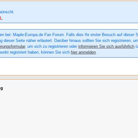
wünscht.
t.
n bei: Maple-Europa.de Fan Forum. Falls dies Ihr erster Besuch auf dieser Sei
g dieser Seite näher erläutert. Darüber hinaus sollten Sie sich registrieren, u
erungsformular
, um sich zu registrieren oder
informieren Sie sich ausführlich
üb
punkt registriert haben, können Sie sich
hier anmelden
.
ng