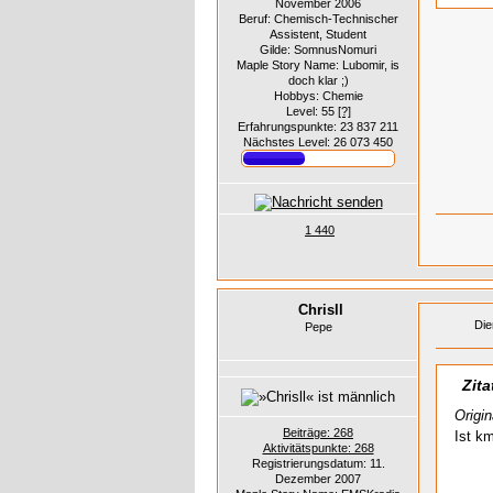
November 2006
Beruf: Chemisch-Technischer
Assistent, Student
Gilde: SomnusNomuri
Maple Story Name: Lubomir, is
doch klar ;)
Hobbys: Chemie
Level: 55
[?]
Erfahrungspunkte: 23 837 211
Nächstes Level: 26 073 450
1 440
Chrisll
Die
Pepe
Zita
Origi
Beiträge: 268
Ist k
Aktivitätspunkte: 268
Registrierungsdatum: 11.
Dezember 2007