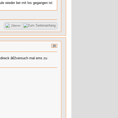
le wieder bei mit los gegangen ist
Zitieren
25
t direck â€žversuch mal ems zu