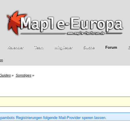
Kalender
Team
Mitglieder
Suche
Forum
E
ren
Guides
»
Sonstiges
»
pambots Registrierungen folgende Mail-Provider speren lassen.