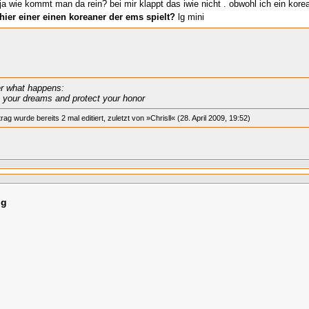
ja wie kommt man da rein? bei mir klappt das iwie nicht . obwohl ich ein ko
hier einer einen koreaner der ems spielt?
lg mini
r what happens:
your dreams and protect your honor
rag wurde bereits 2 mal editiert, zuletzt von »Chrisll« (28. April 2009, 19:52)
ng