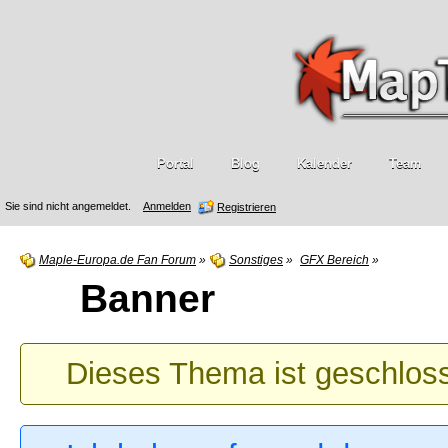
Portal
Blog
Kalender
Team
Sie sind nicht angemeldet.
Anmelden
Registrieren
Maple-Europa.de Fan Forum
»
Sonstiges
»
GFX Bereich
»
Banner
Dieses Thema ist geschlos