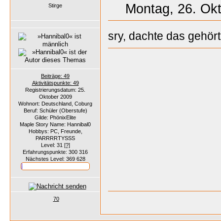
Montag, 26. Okt
Stirge
sry, dachte das gehör
Beiträge: 49
Aktivitätspunkte: 49
Registrierungsdatum: 25.
Oktober 2009
Wohnort: Deutschland, Coburg
Beruf: Schüler (Oberstufe)
Gilde: PhönixElite
Maple Story Name: Hannibal0
Hobbys: PC, Freunde,
PARRRRTYSSS
Level: 31
[?]
Erfahrungspunkte: 300 316
Nächstes Level: 369 628
70