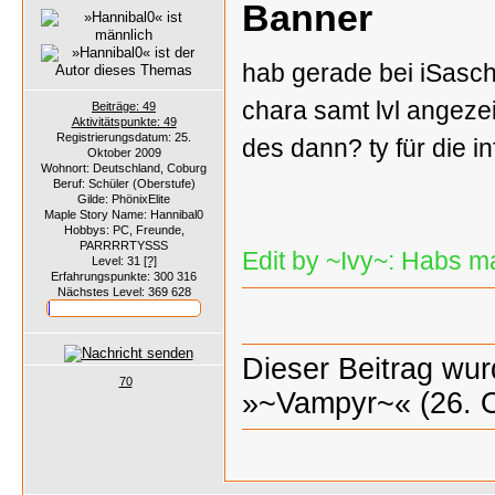
Banner
hab gerade bei iSasc
chara samt lvl angezei
Beiträge: 49
Aktivitätspunkte: 49
Registrierungsdatum: 25.
des dann? ty für die in
Oktober 2009
Wohnort: Deutschland, Coburg
Beruf: Schüler (Oberstufe)
Gilde: PhönixElite
Maple Story Name: Hannibal0
Hobbys: PC, Freunde,
PARRRRTYSSS
Edit by ~Ivy~: Habs m
Level: 31
[?]
Erfahrungspunkte: 300 316
Nächstes Level: 369 628
Dieser Beitrag wurd
70
»~Vampyr~« (26. O