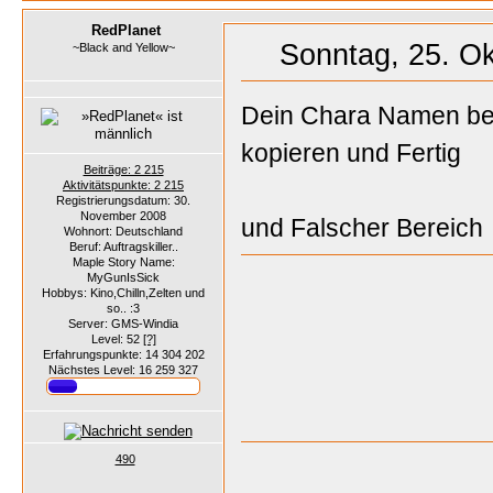
RedPlanet
Sonntag, 25. Ok
~Black and Yellow~
Dein Chara Namen bei
kopieren und Fertig
Beiträge: 2 215
Aktivitätspunkte: 2 215
Registrierungsdatum: 30.
November 2008
und Falscher Bereich
Wohnort: Deutschland
Beruf: Auftragskiller..
Maple Story Name:
MyGunIsSick
Hobbys: Kino,Chilln,Zelten und
so.. :3
Server: GMS-Windia
Level: 52
[?]
Erfahrungspunkte: 14 304 202
Nächstes Level: 16 259 327
490