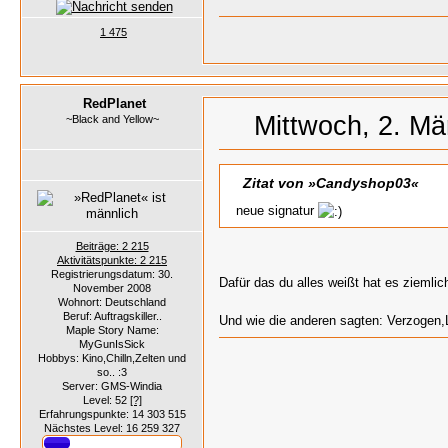
1 475
RedPlanet
Mittwoch, 2. Mä
~Black and Yellow~
Zitat von »Candyshop03«
neue signatur
Beiträge: 2 215
Aktivitätspunkte: 2 215
Registrierungsdatum: 30.
Dafür das du alles weißt hat es ziemli
November 2008
Wohnort: Deutschland
Beruf: Auftragskiller..
Und wie die anderen sagten: Verzogen,
Maple Story Name:
MyGunIsSick
Hobbys: Kino,Chilln,Zelten und
so.. :3
Server: GMS-Windia
Level: 52
[?]
Erfahrungspunkte: 14 303 515
Nächstes Level: 16 259 327