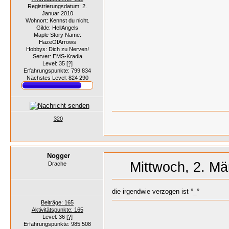
Registrierungsdatum: 2.
Januar 2010
Wohnort: Kennst du nicht.
Gilde: HellAngels
Maple Story Name:
HazeOfArrows
Hobbys: Dich zu Nerven!
Server: EMS-Kradia
Level: 35
[?]
Erfahrungspunkte: 799 834
Nächstes Level: 824 290
320
Nogger
Mittwoch, 2. Mä
Drache
die irgendwie verzogen ist °_°
Beiträge: 165
Aktivitätspunkte: 165
Level: 36
[?]
Erfahrungspunkte: 985 508