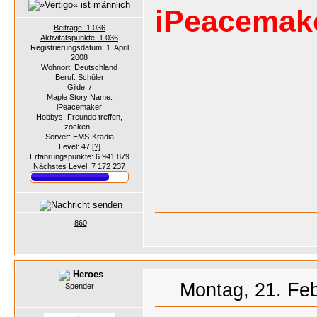
iPeacemak
Beiträge: 1 036
Aktivitätspunkte: 1 036
Registrierungsdatum: 1. April
2008
Wohnort: Deutschland
Beruf: Schüler
Gilde: /
Maple Story Name:
iPeacemaker
Hobbys: Freunde treffen,
zocken..
Server: EMS-Kradia
Level: 47
[?]
Erfahrungspunkte: 6 941 879
Nächstes Level: 7 172 237
860
Heroes
Montag, 21. Feb
Spender