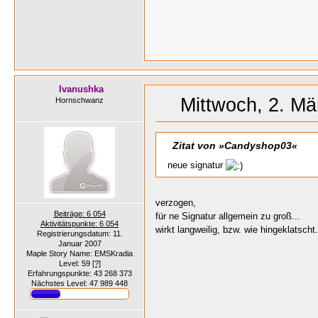
Ivanushka
Mittwoch, 2. Mä
Hornschwanz
Zitat von »Candyshop03«
neue signatur
verzogen,
Beiträge: 6 054
für ne Signatur allgemein zu groß...
Aktivitätspunkte: 6 054
wirkt langweilig, bzw. wie hingeklatscht..
Registrierungsdatum: 11.
Januar 2007
Maple Story Name: EMSKradia
Level: 59
[?]
Erfahrungspunkte: 43 268 373
Nächstes Level: 47 989 448