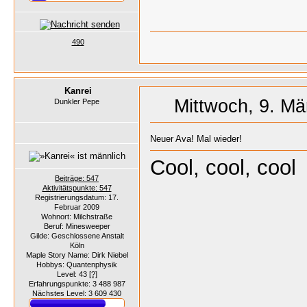
490
Kanrei
Mittwoch, 9. Mä
Dunkler Pepe
Neuer Ava! Mal wieder!
Cool, cool, cool
Beiträge: 547
Aktivitätspunkte: 547
Registrierungsdatum: 17.
Februar 2009
Wohnort: Milchstraße
Beruf: Minesweeper
Gilde: Geschlossene Anstalt
Köln
Maple Story Name: Dirk Niebel
Hobbys: Quantenphysik
Level: 43
[?]
Erfahrungspunkte: 3 488 987
Nächstes Level: 3 609 430