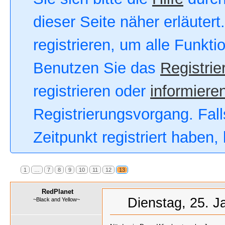
dieser Seite näher erläutert
registrieren, um alle Funkt
Benutzen Sie das
Registrie
registrieren oder
informieren
Registrierungsvorgang. Fall
Zeitpunkt registriert haben
1
…
7
8
9
10
11
12
13
RedPlanet
Dienstag, 25. J
~Black and Yellow~