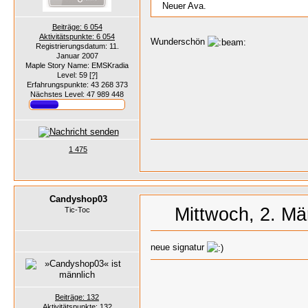
Neuer Ava.
Beiträge: 6 054
Aktivitätspunkte: 6 054
Wunderschön
Registrierungsdatum: 11.
Januar 2007
Maple Story Name: EMSKradia
Level: 59
[?]
Erfahrungspunkte: 43 268 373
Nächstes Level: 47 989 448
1 475
Candyshop03
Mittwoch, 2. Mä
Tic-Toc
neue signatur
Beiträge: 132
Aktivitätspunkte: 132