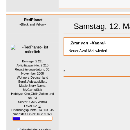
RedPlanet
Samstag, 12. M
~Black and Yellow~
Zitat von »Kanrei«
Neuer Ava! Mal wieder!
Beiträge: 2 215
Aktivitätspunkte: 2 215
Registrierungsdatum: 30.
²
November 2008
Wohnort: Deutschland
Beruf: Auftragskiller..
Maple Story Name:
MyGunIsSick
Hobbys: Kino,Chilln,Zelten und
so.. :3
Server: GMS-Windia
Level: 52
[?]
Erfahrungspunkte: 14 303 515
Nächstes Level: 16 259 327