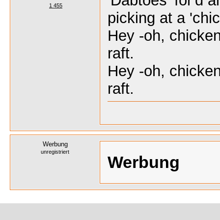
'Dabtoes' for'd a
1 455
picking at a 'chic
Hey -oh, chicken
raft.
Hey -oh, chicken
raft.
Werbung
unregistriert
Werbung