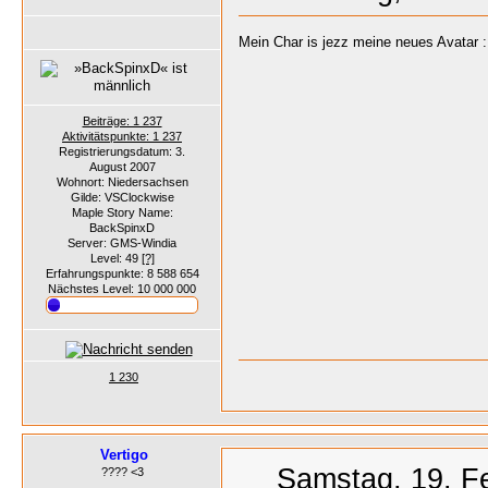
Mein Char is jezz meine neues Avatar 
Beiträge: 1 237
Aktivitätspunkte: 1 237
Registrierungsdatum: 3.
August 2007
Wohnort: Niedersachsen
Gilde: VSClockwise
Maple Story Name:
BackSpinxD
Server: GMS-Windia
Level: 49
[?]
Erfahrungspunkte: 8 588 654
Nächstes Level: 10 000 000
1 230
Vertigo
Samstag, 19. F
???? <3