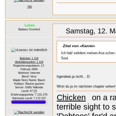
785
Lozos
Samstag, 12. M
Badass Overlord
Zitat von »Kanrei«
Ich hab' seitdem meinen Ava schon 
Soul.
Beiträge: 1 118
Aktivitätspunkte: 1 118
Registrierungsdatum: 17.
Februar 2009
Wohnort: Internet
Irgendwie ja nicht... D:
Beruf: Virus
Maple Story Name: Baum
Hobbys: Bäume gucken
Wirst du ja im nächsten chapter sehen
Server: GMS-Yellonde
Level: 47
[?]
Erfahrungspunkte: 7 131 275
Chicken
on a r
Nächstes Level: 7 172 237
terrible sight to 