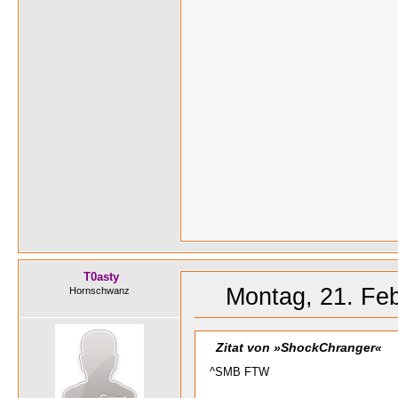
T0asty
Montag, 21. Feb
Hornschwanz
Zitat von »ShockChranger«
^SMB FTW