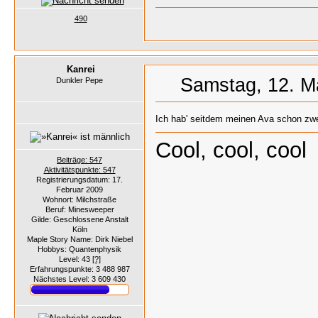
490
Kanrei
Samstag, 12. M
Dunkler Pepe
Ich hab' seitdem meinen Ava schon zwe
Cool, cool, cool
Beiträge: 547
Aktivitätspunkte: 547
Registrierungsdatum: 17.
Februar 2009
Wohnort: Milchstraße
Beruf: Minesweeper
Gilde: Geschlossene Anstalt
Köln
Maple Story Name: Dirk Niebel
Hobbys: Quantenphysik
Level: 43
[?]
Erfahrungspunkte: 3 488 987
Nächstes Level: 3 609 430