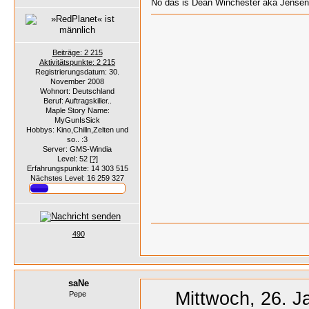
Nö das is Dean Winchester aka Jensen
Beiträge: 2 215
Aktivitätspunkte: 2 215
Registrierungsdatum: 30.
November 2008
Wohnort: Deutschland
Beruf: Auftragskiller..
Maple Story Name:
MyGunIsSick
Hobbys: Kino,Chilln,Zelten und
so.. :3
Server: GMS-Windia
Level: 52
[?]
Erfahrungspunkte: 14 303 515
Nächstes Level: 16 259 327
490
saNe
Mittwoch, 26. J
Pepe