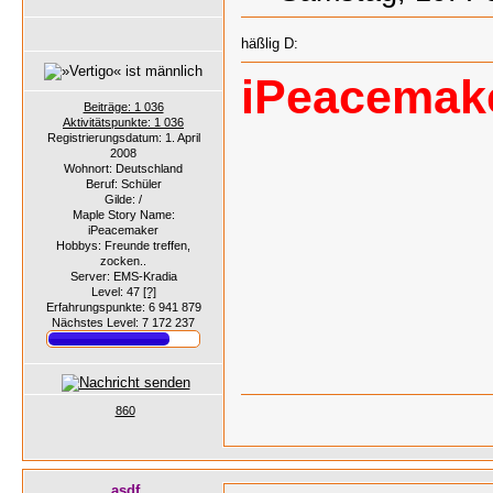
häßlig D:
iPeacemak
Beiträge: 1 036
Aktivitätspunkte: 1 036
Registrierungsdatum: 1. April
2008
Wohnort: Deutschland
Beruf: Schüler
Gilde: /
Maple Story Name:
iPeacemaker
Hobbys: Freunde treffen,
zocken..
Server: EMS-Kradia
Level: 47
[?]
Erfahrungspunkte: 6 941 879
Nächstes Level: 7 172 237
860
asdf