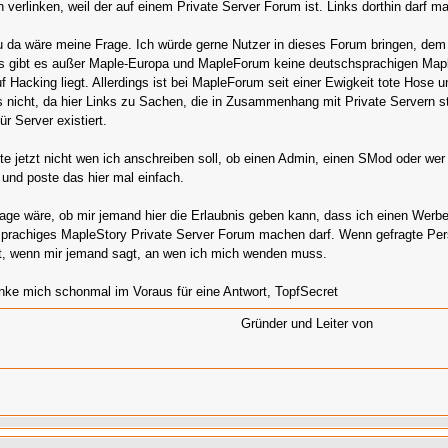
n verlinken, weil der auf einem Private Server Forum ist. Links dorthin darf m
 da wäre meine Frage. Ich würde gerne Nutzer in dieses Forum bringen, de
gs gibt es außer Maple-Europa und MapleForum keine deutschsprachigen Mapl
f Hacking liegt. Allerdings ist bei MapleForum seit einer Ewigkeit tote Hose
gs nicht, da hier Links zu Sachen, die in Zusammenhang mit Private Servern 
ür Server existiert.
te jetzt nicht wen ich anschreiben soll, ob einen Admin, einen SMod oder we
 und poste das hier mal einfach.
age wäre, ob mir jemand hier die Erlaubnis geben kann, dass ich einen Werbe
prachiges MapleStory Private Server Forum machen darf. Wenn gefragte Perso
t, wenn mir jemand sagt, an wen ich mich wenden muss.
nke mich schonmal im Voraus für eine Antwort, TopfSecret
Gründer und Leiter von