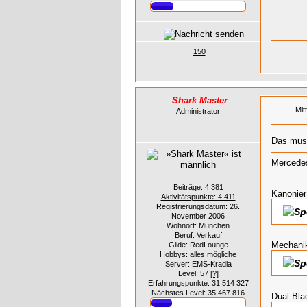
150
Shark Master
Mit
Administrator
Das muss
Mercedes
Beiträge: 4 381
Kanonier
Aktivitätspunkte: 4 411
Registrierungsdatum: 26.
November 2006
Wohnort: München
Beruf: Verkauf
Mechani
Gilde: RedLounge
Hobbys: alles mögliche
Server: EMS-Kradia
Level: 57
[?]
Erfahrungspunkte: 31 514 327
Nächstes Level: 35 467 816
Dual Bla