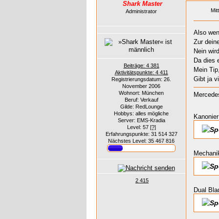
Shark Master
Mit
Administrator
Also wen
Zur dein
Nein wird
Da dies 
Beiträge: 4 381
Mein Tip,
Aktivitätspunkte: 4 411
Gibt ja v
Registrierungsdatum: 26.
November 2006
Wohnort: München
Mercedes
Beruf: Verkauf
Gilde: RedLounge
Hobbys: alles mögliche
Kanonier
Server: EMS-Kradia
Level: 57
[?]
Erfahrungspunkte: 31 514 327
Nächstes Level: 35 467 816
Mechani
2 415
Dual Bla