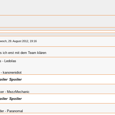
twoch, 29. August 2012, 19:16
 ich erst mit dem Team klären
 - LedoIas
 - kanonenidiot
Spoiler
ker - MezzMechanic
Spoiler
der - Paranomal