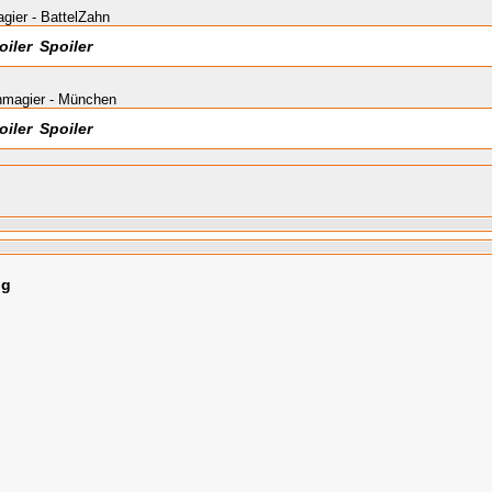
ier - BattelZahn
Spoiler
magier - München
Spoiler
ng