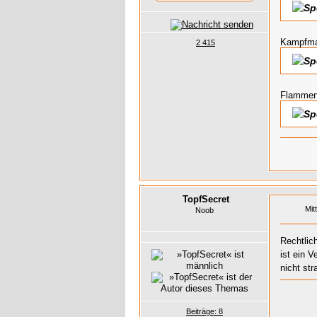
Kampfmag
2 415
Flammen
TopfSecret
Mit
Noob
Rechtlic
ist ein 
nicht str
Beiträge: 8