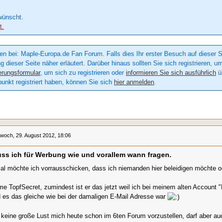
wünscht.
t.
n bei: Maple-Europa.de Fan Forum. Falls dies Ihr erster Besuch auf dieser Sei
g dieser Seite näher erläutert. Darüber hinaus sollten Sie sich registrieren, u
erungsformular
, um sich zu registrieren oder
informieren Sie sich ausführlich
üb
punkt registriert haben, können Sie sich
hier anmelden
.
twoch, 29. August 2012, 18:06
s ich für Werbung wie und vorallem wann fragen.
mal möchte ich vorrausschicken, dass ich niemanden hier beleidigen möchte o
e TopfSecret, zumindest ist er das jetzt weil ich bei meinem alten Account
 es das gleiche wie bei der damaligen E-Mail Adresse war
 keine große Lust mich heute schon im 6ten Forum vorzustellen, darf aber a