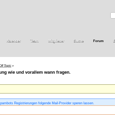
Kalender
Team
Mitglieder
Suche
Forum
E
Off Topic
»
ng wie und vorallem wann fragen.
pambots Registrierungen folgende Mail-Provider speren lassen.