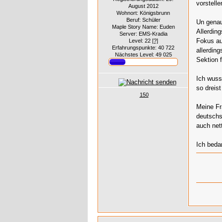
vorstelle
August 2012
Wohnort: Königsbrunn
Beruf: Schüler
Un genau
Maple Story Name: Euden
Allerdin
Server: EMS-Kradia
Fokus au
Level: 22
[?]
Erfahrungspunkte: 40 722
allerdin
Nächstes Level: 49 025
Sektion f
Ich wuss
so dreist
150
Meine Fr
deutschs
auch net
Ich beda