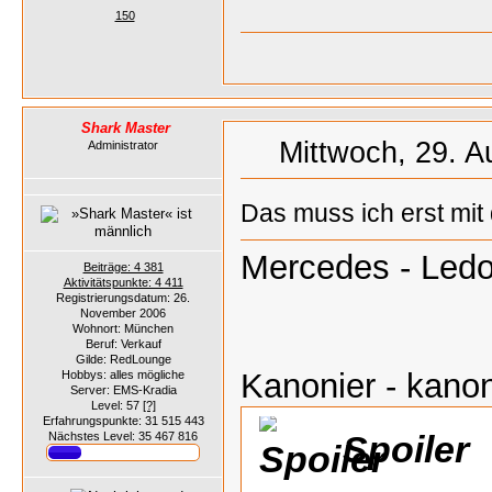
150
Shark Master
Mittwoch, 29. A
Administrator
Das muss ich erst mi
Mercedes - Ledo
Beiträge: 4 381
Aktivitätspunkte: 4 411
Registrierungsdatum: 26.
November 2006
Wohnort: München
Beruf: Verkauf
Gilde: RedLounge
Kanonier - kanon
Hobbys: alles mögliche
Server: EMS-Kradia
Level: 57
[?]
Erfahrungspunkte: 31 515 443
Spoiler
Nächstes Level: 35 467 816