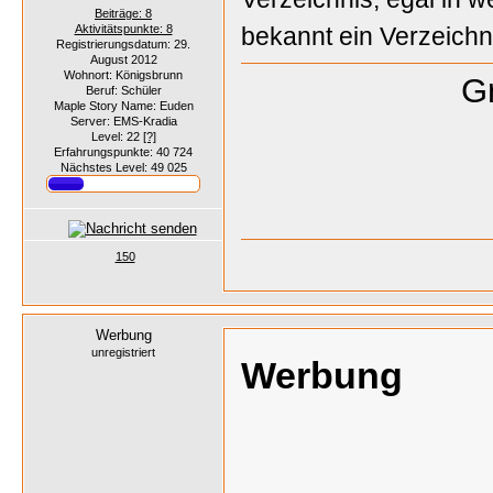
Beiträge: 8
Aktivitätspunkte: 8
bekannt ein Verzeichni
Registrierungsdatum: 29.
August 2012
Wohnort: Königsbrunn
Gr
Beruf: Schüler
Maple Story Name: Euden
Server: EMS-Kradia
Level: 22
[?]
Erfahrungspunkte: 40 724
Nächstes Level: 49 025
150
Werbung
unregistriert
Werbung