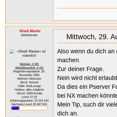
Shark Master
Mittwoch, 29. A
Administrator
Also wenn du dich an
machen.
Beiträge: 4 381
Zur deiner Frage.
Aktivitätspunkte: 4 411
Registrierungsdatum: 26.
November 2006
Nein wird nicht erlaubt
Wohnort: München
Beruf: Verkauf
Da dies ein Pserver F
Gilde: RedLounge
Hobbys: alles mögliche
Server: EMS-Kradia
bei NX machen könnt
Level: 57
[?]
Erfahrungspunkte: 31 515 443
Mein Tip, such dir vie
Nächstes Level: 35 467 816
dich an.