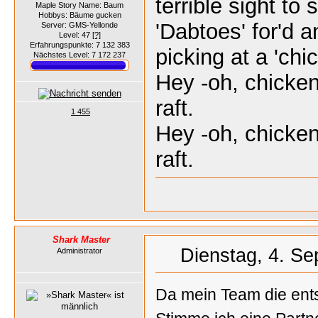
terrible sight to 
Maple Story Name: Baum
Hobbys: Bäume gucken
'Dabtoes' for'd a
Server: GMS-Yellonde
Level: 47
[?]
Erfahrungspunkte: 7 132 383
picking at a 'chic
Nächstes Level: 7 172 237
Hey -oh, chicken
raft.
1 455
Hey -oh, chicken
raft.
Shark Master
Dienstag, 4. Se
Administrator
Da mein Team die ents