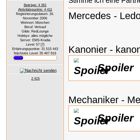
Stimme ich eine Partne
Beiträge: 4 381
Aktivitätspunkte: 4 411
Mercedes - Ledo
Registrierungsdatum: 26.
November 2006
Wohnort: München
Beruf: Verkauf
Gilde: RedLounge
Hobbys: alles mögliche
Server: EMS-Kradia
Level: 57
[?]
Kanonier - kanon
Erfahrungspunkte: 31 515 443
Nächstes Level: 35 467 816
Spoiler
2 415
Mechaniker - M
Spoiler