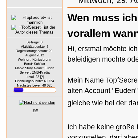
Mittwoch, 29. A
Wen muss ich
vorallem wann
Beiträge: 8
Aktivitätspunkte: 8
Hi, erstmal möchte ic
Registrierungsdatum: 29.
August 2012
beleidigen möchte ode
Wohnort: Königsbrunn
Beruf: Schüler
Maple Story Name: Euden
Server: EMS-Kradia
Level: 22
[?]
Mein Name TopfSecret, 
Erfahrungspunkte: 40 724
Nächstes Level: 49 025
alten Account "Euden
gleiche wie bei der d
150
Ich habe keine große 
vorzustellen, darf ab