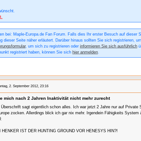
wünscht.
t.
n bei: Maple-Europa.de Fan Forum. Falls dies Ihr erster Besuch auf dieser Sei
g dieser Seite näher erläutert. Darüber hinaus sollten Sie sich registrieren, u
erungsformular
, um sich zu registrieren oder
informieren Sie sich ausführlich
üb
punkt registriert haben, können Sie sich
hier anmelden
.
ntag, 2. September 2012, 23:16
de mich nach 2 Jahren Inaktivität nicht mehr zurecht
 Überschrift sagt eigentlich schon alles. Ich war jetzt 2 Jahre nur auf Private 
urope zocken. Allerdings blick ich gar nix mehr. Irgendein Fähigkeits Syste
:
 HENKER IST DER HUNTING GROUND VOR HENESYS HIN?!