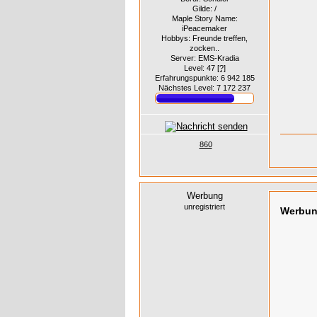
Gilde: /
Maple Story Name:
iPeacemaker
Hobbys: Freunde treffen,
zocken..
Server: EMS-Kradia
Level: 47
[?]
Erfahrungspunkte: 6 942 185
Nächstes Level: 7 172 237
860
Werbung
unregistriert
Werbu