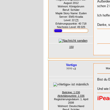
Außerdem
August 2012
schon 2 
Wohnort: Königsbrunn
Beruf: Schüler
Maple Story Name: Euden
Ich hoff
Server: EMS-Kradia
Level: 22
[?]
Erfahrungspunkte: 40 718
Danke, s
Nächstes Level: 49 025
150
Vertigo
Mon
???? <3
Bist du 
Und wie 
Beiträge: 1 036
Aktivitätspunkte: 1 036
iPe
Registrierungsdatum: 1. April
2008
Wohnort: Deutschland
Beruf: Schüler