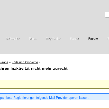
Kalender
Team
Mitglieder
Suche
Forum
E
Europa
»
Hilfe und Probleme
»
hren Inaktivität nicht mehr zurecht
pambots Registrierungen folgende Mail-Provider speren lassen.