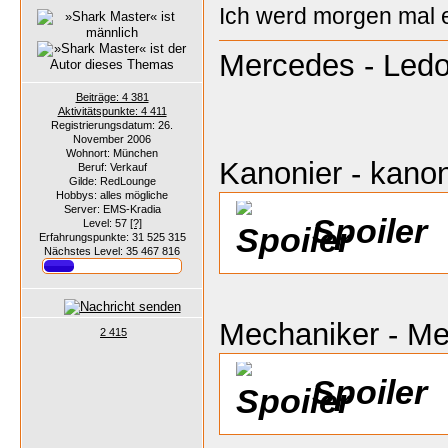
Ich werd morgen mal 
Mercedes - Ledo
Beiträge: 4 381
Aktivitätspunkte: 4 411
Registrierungsdatum: 26.
November 2006
Wohnort: München
Kanonier - kanon
Beruf: Verkauf
Gilde: RedLounge
Hobbys: alles mögliche
Server: EMS-Kradia
Spoiler
Level: 57
[?]
Erfahrungspunkte: 31 525 315
Nächstes Level: 35 467 816
Mechaniker - M
2 415
Spoiler