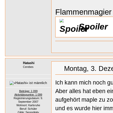
Flammenmagier
Spoiler
Hatashi
Montag, 3. Dez
Cerebes
Ich kann mich noch gut
Aber alles hat eben e
Beiträge: 1 099
Aktivitätspunkte: 1 099
aufgehört maple zu z
Registrierungsdatum: 9.
September 2007
Wohnort: Karlsruhe
und es wurde hier im
Beruf: Schüler
Gilde: Serendipity