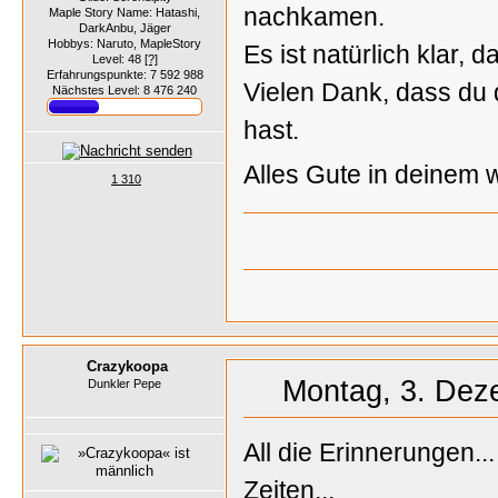
nachkamen.
Maple Story Name: Hatashi,
DarkAnbu, Jäger
Hobbys: Naruto, MapleStory
Es ist natürlich klar, 
Level: 48
[?]
Erfahrungspunkte: 7 592 988
Vielen Dank, dass du d
Nächstes Level: 8 476 240
hast.
Alles Gute in deinem
1 310
Crazykoopa
Montag, 3. Dez
Dunkler Pepe
All die Erinnerungen..
Zeiten...