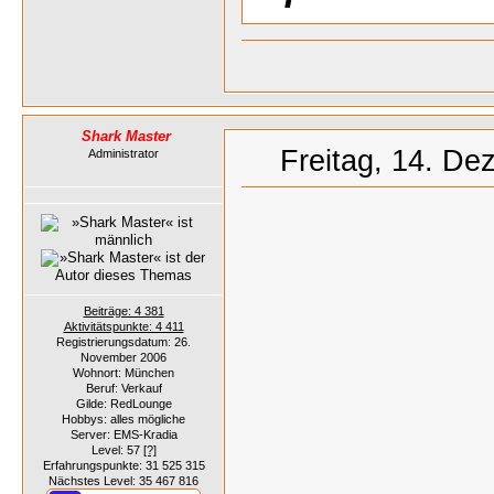
Shark Master
Freitag, 14. De
Administrator
Beiträge: 4 381
Aktivitätspunkte: 4 411
Registrierungsdatum: 26.
November 2006
Wohnort: München
Beruf: Verkauf
Gilde: RedLounge
Hobbys: alles mögliche
Server: EMS-Kradia
Level: 57
[?]
Erfahrungspunkte: 31 525 315
Nächstes Level: 35 467 816