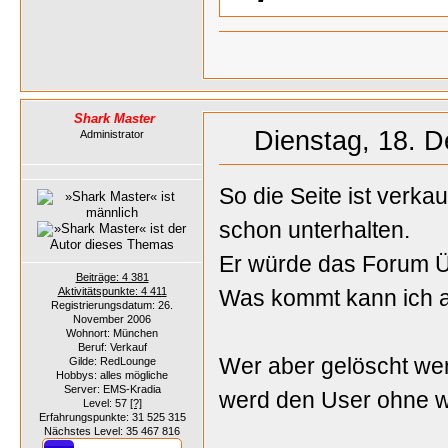
Shark Master
Dienstag, 18. 
Administrator
So die Seite ist verk
schon unterhalten.
Er würde das Forum Ü
Beiträge: 4 381
Aktivitätspunkte: 4 411
Was kommt kann ich a
Registrierungsdatum: 26.
November 2006
Wohnort: München
Beruf: Verkauf
Wer aber gelöscht wer
Gilde: RedLounge
Hobbys: alles mögliche
Server: EMS-Kradia
werd den User ohne w
Level: 57
[?]
Erfahrungspunkte: 31 525 315
Nächstes Level: 35 467 816