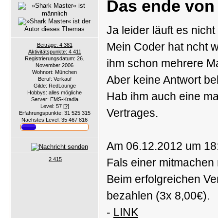
Das ende von
Ja leider läuft es nicht
Mein Coder hat ncht wi
Beiträge: 4 381
Aktivitätspunkte: 4 411
Registrierungsdatum: 26.
ihm schon mehrere Mai
November 2006
Wohnort: München
Aber keine Antwort 
Beruf: Verkauf
Gilde: RedLounge
Hobbys: alles mögliche
Hab ihm auch eine ma
Server: EMS-Kradia
Level: 57
[?]
Vertrages.
Erfahrungspunkte: 31 525 315
Nächstes Level: 35 467 816
Am 06.12.2012 um 18:
2 415
Fals einer mitmachen 
Beim erfolgreichen Ve
bezahlen (3x 8,00€).
-
LINK