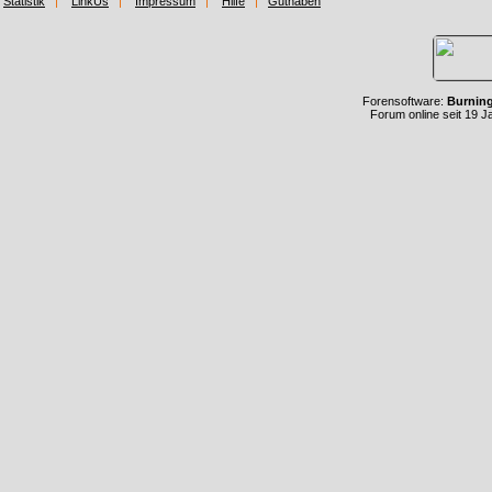
Statistik
LinkUs
Impressum
Hilfe
Guthaben
Forensoftware:
Burnin
Forum online seit 19 