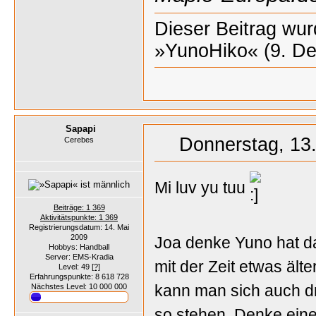
Dieser Beitrag wurd
»YunoHiko« (9. De
Sapapi
Donnerstag, 13
Cerebes
Mi luv yu tuu
Beiträge: 1 369
Aktivitätspunkte: 1 369
Registrierungsdatum: 14. Mai
2009
Joa denke Yuno hat da
Hobbys: Handball
Server: EMS-Kradia
mit der Zeit etwas älte
Level: 49
[?]
Erfahrungspunkte: 8 618 728
kann man sich auch dr
Nächstes Level: 10 000 000
so stehen. Denke eine