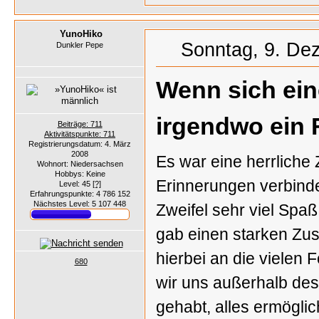
YunoHiko
Sonntag, 9. De
Dunkler Pepe
Wenn sich eine
irgendwo ein 
Beiträge: 711
Aktivitätspunkte: 711
Registrierungsdatum: 4. März
2008
Es war eine herrliche 
Wohnort: Niedersachsen
Hobbys: Keine
Erinnerungen verbinde
Level: 45
[?]
Erfahrungspunkte: 4 786 152
Nächstes Level: 5 107 448
Zweifel sehr viel Spaß
gab einen starken Zus
hierbei an die vielen 
680
wir uns außerhalb des
gehabt, alles ermögli