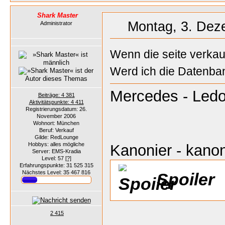
Shark Master
Montag, 3. Dez
Administrator
Wenn die seite verkauft
Werd ich die Datenban
Mercedes - Ledo
Beiträge: 4 381
Aktivitätspunkte: 4 411
Registrierungsdatum: 26.
November 2006
Wohnort: München
Beruf: Verkauf
Gilde: RedLounge
Hobbys: alles mögliche
Kanonier - kanon
Server: EMS-Kradia
Level: 57
[?]
Erfahrungspunkte: 31 525 315
Nächstes Level: 35 467 816
Spoiler
2 415