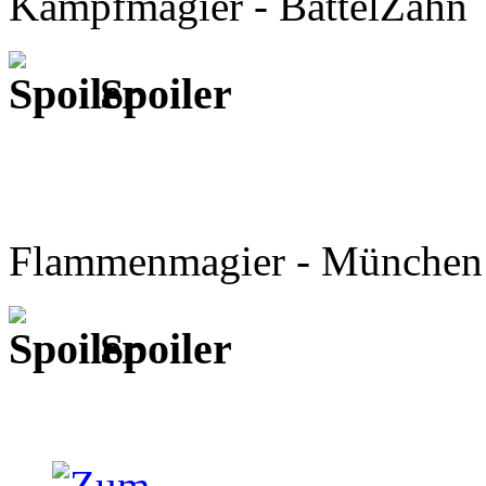
Kampfmagier - BattelZahn
Spoiler
Flammenmagier - München
Spoiler