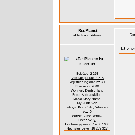
RedPlanet
Don
~Black and Yellow~
Hat eine
Beiträge: 2 215
Aktivitätspunkte: 2 215
Registrierungsdatum: 30.
November 2008
Wohnort: Deutschland
Beruf: Auftragskiller..
Maple Story Name:
MyGunIsSick
Hobbys: Kino,Chilln,Zelten und
so.. :3
Server: GMS-Windia
Level: 52
[?]
Erfahrungspunkte: 14 307 390
Nächstes Level: 16 259 327