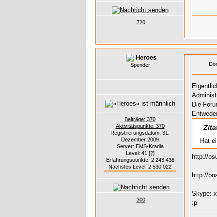
720
Heroes
Don
Spender
Eigentli
Administ
Die Foru
Entweder 
Beiträge: 370
Aktivitätspunkte: 370
Zit
Registrierungsdatum: 31.
Dezember 2009
Hat e
Server: EMS-Kradia
Level: 41
[?]
http://o
Erfahrungspunkte: 2 243 436
Nächstes Level: 2 530 022
http://b
Skype: 
300
:p