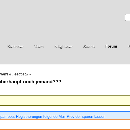
Kalender
Team
Mitglieder
Suche
Forum
E
News & Feedback
»
 überhaupt noch jemand???
pambots Registrierungen folgende Mail-Provider speren lassen.