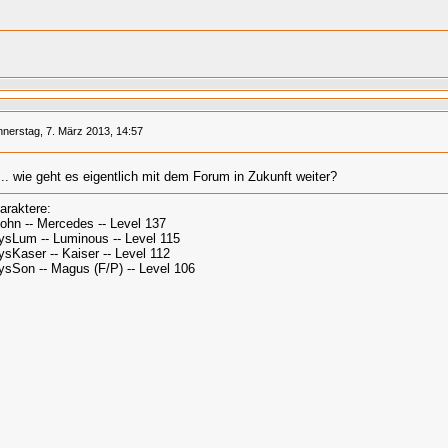
nerstag, 7. März 2013, 14:57
... wie geht es eigentlich mit dem Forum in Zukunft weiter?
araktere:
John -- Mercedes -- Level 137
ysLum -- Luminous -- Level 115
ysKaser -- Kaiser -- Level 112
ysSon -- Magus (F/P) -- Level 106