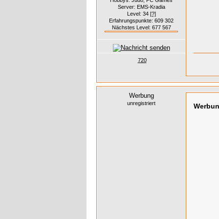
Server: EMS-Kradia
Level: 34
[?]
Erfahrungspunkte: 609 302
Nächstes Level: 677 567
720
Werbung
unregistriert
Werbu