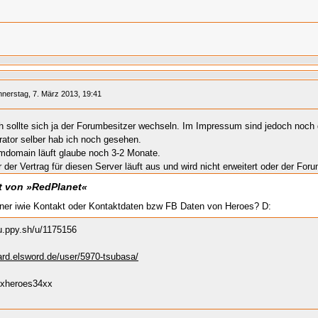
nerstag, 7. März 2013, 19:41
ch sollte sich ja der Forumbesitzer wechseln. Im Impressum sind jedoch noch 
rator selber hab ich noch gesehen.
mdomain läuft glaube noch 3-2 Monate.
der Vertrag für diesen Server läuft aus und wird nicht erweitert oder der For
at von »RedPlanet«
iner iwie Kontakt oder Kontaktdaten bzw FB Daten von Heroes? D:
su.ppy.sh/u/1175156
oard.elsword.de/user/5970-tsubasa/
xxheroes34xx