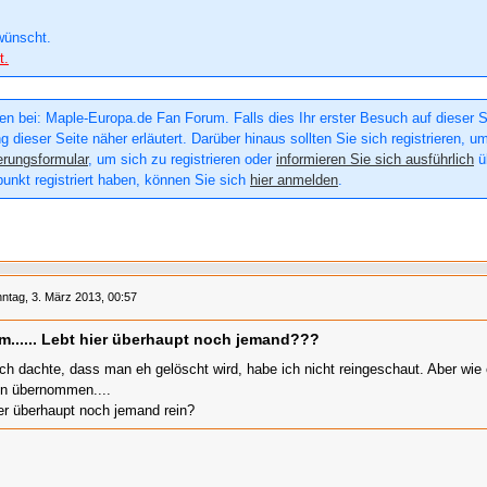
wünscht.
t.
n bei: Maple-Europa.de Fan Forum. Falls dies Ihr erster Besuch auf dieser Sei
g dieser Seite näher erläutert. Darüber hinaus sollten Sie sich registrieren, u
erungsformular
, um sich zu registrieren oder
informieren Sie sich ausführlich
üb
punkt registriert haben, können Sie sich
hier anmelden
.
ntag, 3. März 2013, 00:57
..... Lebt hier überhaupt noch jemand???
ich dachte, dass man eh gelöscht wird, habe ich nicht reingeschaut. Aber wie e
n übernommen....
er überhaupt noch jemand rein?