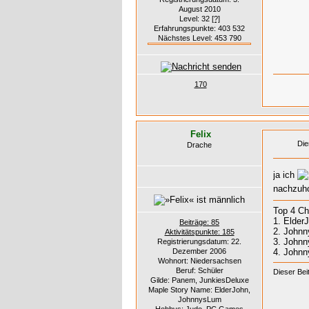
August 2010
Level: 32
[?]
Erfahrungspunkte: 403 532
Nächstes Level: 453 790
170
Felix
Die
Drache
ja ich
nachzuho
Top 4 Ch
1. Elder
Beiträge: 85
2. Johnn
Aktivitätspunkte: 185
3. Johnn
Registrierungsdatum: 22.
Dezember 2006
4. Johnn
Wohnort: Niedersachsen
Beruf: Schüler
Dieser Bei
Gilde: Panem, JunkiesDeluxe
Maple Story Name: ElderJohn,
JohnnysLum
Hobbys: Judo, PC Games