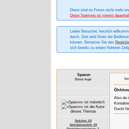
Diese sind im Forum nicht mehr er
Diese Sperrung ist vorerst dauerhaf
Lieber Besucher, herzlich willkomme
durch. Dort wird Ihnen die Bedienun
können. Benutzen Sie das
Registri
sich bereits zu einem früheren Zeit
Spavvn
Son
Böses Auge
Öhhhmm.
Also da 
Kontakte
Guckt hi
Beiträge: 69
Aktivitätspunkte: 69
Registrierungsdatum: 3.