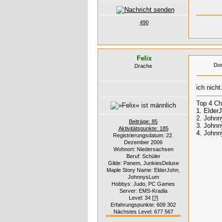
490
Felix
Don
Drache
ich nicht
Top 4 Ch
1. Elder
2. Johnn
Beiträge: 85
3. Johnn
Aktivitätspunkte: 185
4. Johnn
Registrierungsdatum: 22.
Dezember 2006
Wohnort: Niedersachsen
Beruf: Schüler
Gilde: Panem, JunkiesDeluxe
Maple Story Name: ElderJohn,
JohnnysLum
Hobbys: Judo, PC Games
Server: EMS-Kradia
Level: 34
[?]
Erfahrungspunkte: 609 302
Nächstes Level: 677 567