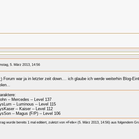
nstag, 5. März 2013, 14:56
Forum war ja in letzter zeit down.... ich glaube ich werde weiterhin Blog-Ei
len...
araktere:
John -- Mercedes -- Level 137
ysLum -- Luminous -- Level 115
ysKaser -- Kaiser -- Level 112
ysSon -- Magus (F/P) -- Level 106
trag wurde bereits 1 mal editiert, zuletzt von »Felix« (5. März 2013, 14:56) aus folgendem 