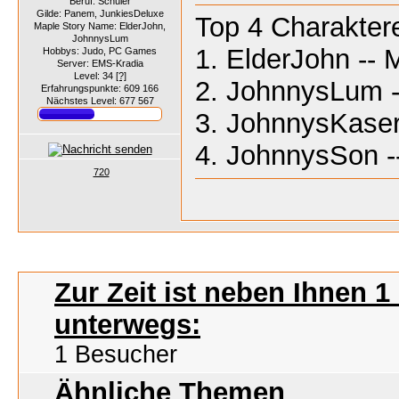
Beruf: Schüler
Gilde: Panem, JunkiesDeluxe
Top 4 Charakter
Maple Story Name: ElderJohn,
JohnnysLum
1. ElderJohn -- 
Hobbys: Judo, PC Games
Server: EMS-Kradia
Level: 34
[?]
2. JohnnysLum -
Erfahrungspunkte: 609 166
Nächstes Level: 677 567
3. JohnnysKaser 
4. JohnnysSon -
720
Zur Zeit ist neben Ihnen 
unterwegs:
1 Besucher
Ähnliche Themen