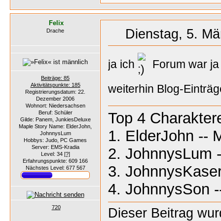
Felix
Dienstag, 5. Mä
Drache
ja ich
Forum war ja i
Beiträge: 85
Aktivitätspunkte: 185
weiterhin Blog-Einträ
Registrierungsdatum: 22.
Dezember 2006
Wohnort: Niedersachsen
Beruf: Schüler
Top 4 Charakter
Gilde: Panem, JunkiesDeluxe
Maple Story Name: ElderJohn,
1. ElderJohn -- 
JohnnysLum
Hobbys: Judo, PC Games
Server: EMS-Kradia
2. JohnnysLum -
Level: 34
[?]
Erfahrungspunkte: 609 166
3. JohnnysKaser 
Nächstes Level: 677 567
4. JohnnysSon -
720
Dieser Beitrag wurd