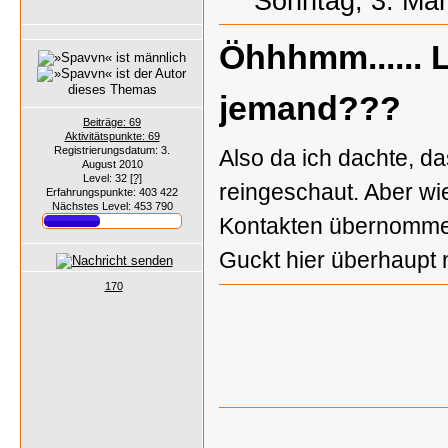
Sonntag, 3. Mär
Öhhhmm...... 
jemand???
Beiträge: 69
Aktivitätspunkte: 69
Registrierungsdatum: 3.
Also da ich dachte, da
August 2010
Level: 32
[?]
reingeschaut. Aber wie
Erfahrungspunkte: 403 422
Nächstes Level: 453 790
Kontakten übernommen
Guckt hier überhaupt 
170