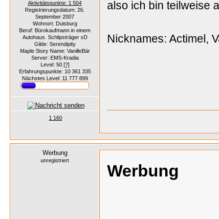
also ich bin teilweis
Aktivitätspunkte: 1 504
Registrierungsdatum: 26.
September 2007
Wohnort: Duisburg
Beruf: Bürokaufmann in einem
Nicknames: Actimel, Van
Autohaus. Schlipsträger xD
Gilde: Serendipity
Maple Story Name: VanilleBär
Server: EMS-Kradia
Level: 50
[?]
Erfahrungspunkte: 10 361 335
Nächstes Level: 11 777 899
1 160
Werbung
unregistriert
Werbung