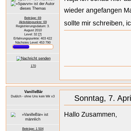
wieder angefangen Ma
Beiträge: 69
sollte mir schreiben, 
Aktivitätspunkte: 69
Registrierungsdatum: 3.
August 2010
Level: 32
[?]
Erfahrungspunkte: 403 422
Nächstes Level: 453 790
170
VanilleBär
Sonntag, 7. Apr
Du&Ich - ohne Uns kein Wir x3
Hallo Zusammen,
Beiträge: 1 504