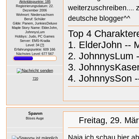
Aktivitätspunkte: 185
weiterzuschreiben.... z
Registrierungsdatum: 22.
Dezember 2006
Wohnort: Niedersachsen
deutsche blogger^^
Beruf: Schüler
Gilde: Panem, JunkiesDeluxe
Maple Story Name: ElderJohn,
Top 4 Charakter
JohnnysLum
Hobbys: Judo, PC Games
Server: EMS-Kradia
1. ElderJohn -- 
Level: 34
[?]
Erfahrungspunkte: 609 166
2. JohnnysLum -
Nächstes Level: 677 567
3. JohnnysKaser 
4. JohnnysSon -
720
Spavvn
Freitag, 29. Mä
Böses Auge
Naja ich schau hier ab