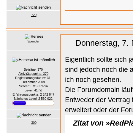
720
Heroes
Donnerstag, 7. 
Spender
Eigentlich sollte sic
sind jedoch noch die 
Beiträge: 370
Aktivitätspunkte: 370
ich noch gesehen.
Registrierungsdatum: 31.
Dezember 2009
Server: EMS-Kradia
Die Forumdomain läuf
Level: 41
[?]
Erfahrungspunkte: 2 242 847
Entweder der Vertrag f
Nächstes Level: 2 530 022
erweitert oder der Fo
Zitat von »RedPl
300