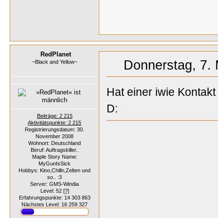
RedPlanet
Donnerstag, 7. 
~Black and Yellow~
Hat einer iwie Konta
D:
Beiträge: 2 215
Aktivitätspunkte: 2 215
Registrierungsdatum: 30.
November 2008
Wohnort: Deutschland
Beruf: Auftragskiller..
Maple Story Name:
MyGunIsSick
Hobbys: Kino,Chilln,Zelten und
so.. :3
Server: GMS-Windia
Level: 52
[?]
Erfahrungspunkte: 14 303 863
Nächstes Level: 16 259 327