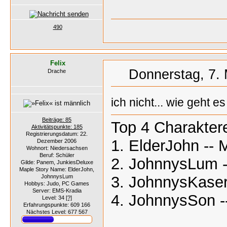
490
Felix
Donnerstag, 7. 
Drache
ich nicht... wie geht 
Beiträge: 85
Top 4 Charakter
Aktivitätspunkte: 185
Registrierungsdatum: 22.
1. ElderJohn -- 
Dezember 2006
Wohnort: Niedersachsen
Beruf: Schüler
2. JohnnysLum -
Gilde: Panem, JunkiesDeluxe
Maple Story Name: ElderJohn,
JohnnysLum
3. JohnnysKaser 
Hobbys: Judo, PC Games
Server: EMS-Kradia
4. JohnnysSon -
Level: 34
[?]
Erfahrungspunkte: 609 166
Nächstes Level: 677 567