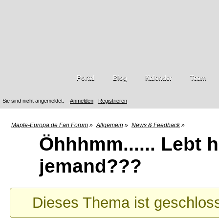
Portal
Blog
Kalender
Team
Sie sind nicht angemeldet.
Anmelden
Registrieren
Maple-Europa.de Fan Forum
»
Allgemein
»
News & Feedback
»
Öhhhmm...... Lebt 
jemand???
Dieses Thema ist geschlos