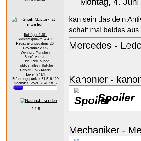
Montag, 4. Juni
kan sein das dein Anti
schalt mal beides au
Beiträge: 4 381
Aktivitätspunkte: 4 411
Mercedes - Ledo
Registrierungsdatum: 26.
November 2006
Wohnort: München
Beruf: Verkauf
Gilde: RedLounge
Hobbys: alles mögliche
Server: EMS-Kradia
Level: 57
[?]
Kanonier - kanon
Erfahrungspunkte: 31 519 129
Nächstes Level: 35 467 816
Spoiler
2 415
Mechaniker - M