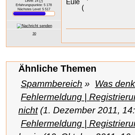
Eule
Level: 14
[?]
Erfahrungspunkte: 5 178
Nächstes Level: 5 517
30
Ähnliche Themen
Spammbereich
»
Was denkt
Fehlermeldung | Registrier
nicht
(1. Dezember 2011, 14
Fehlermeldung | Registrier