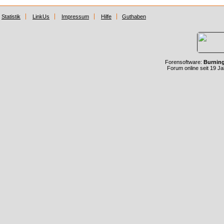
Statistik
LinkUs
Impressum
Hilfe
Guthaben
Forensoftware:
Burnin
Forum online seit 19 J