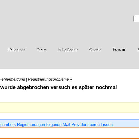
Kalender
Team
Mitglieder
Suche
Forum
E
Fehlermeldung | Registrierungsprobleme
»
 wurde abgebrochen versuch es später nochmal
pambots Registrierungen folgende Mail-Provider speren lassen.