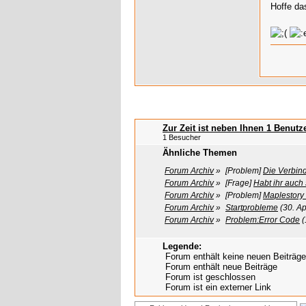
Hoffe da
Zur Zeit ist neben Ihnen 1 Benut
1 Besucher
Ähnliche Themen
Forum Archiv
»
[Problem]
Die Verbin
Forum Archiv
»
[Frage]
Habt ihr auch
Forum Archiv
»
[Problem]
Maplestory 
Forum Archiv
»
Startprobleme
(30. Ap
Forum Archiv
»
Problem:Error Code
(
Legende:
Forum enthält keine neuen Beiträge
Forum enthält neue Beiträge
Forum ist geschlossen
Forum ist ein externer Link