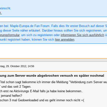
wünscht.
t.
n bei: Maple-Europa.de Fan Forum. Falls dies Ihr erster Besuch auf dieser Sei
g dieser Seite näher erläutert. Darüber hinaus sollten Sie sich registrieren, u
erungsformular
, um sich zu registrieren oder
informieren Sie sich ausführlich
üb
punkt registriert haben, können Sie sich
hier anmelden
.
tag, 29. Oktober 2012, 14:56
dung zum Server wurde abgebrochen versuch es später nochmal
Titel schon sagt bekomme ich immer die Meldung "Verbindung zum Server wu
 und das seit 2 Tagen.
ch erst ne Aktivirungs E-Mail falls ja habe keine bekommen..
 jemand helfen?
schon 3 mal Gedownloaded und es geht immer noch nicht =(