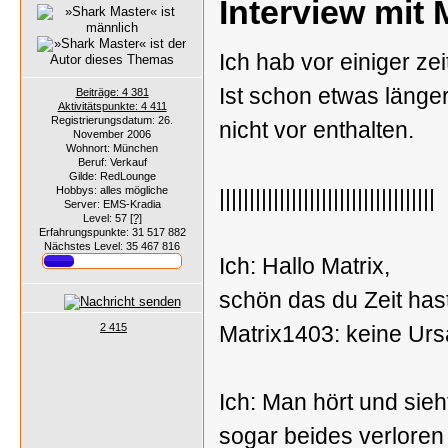
Interview mit 
Ich hab vor einiger zei
Ist schon etwas länge
Beiträge: 4 381
Aktivitätspunkte: 4 411
Registrierungsdatum: 26.
nicht vor enthalten.
November 2006
Wohnort: München
Beruf: Verkauf
Gilde: RedLounge
Hobbys: alles mögliche
||||||||||||||||||||||||||||||||||||
Server: EMS-Kradia
Level: 57
[?]
Erfahrungspunkte: 31 517 882
Nächstes Level: 35 467 816
Ich: Hallo Matrix,
schön das du Zeit hast
2 415
Matrix1403: keine Ur
Ich: Man hört und sieh
sogar beides verloren