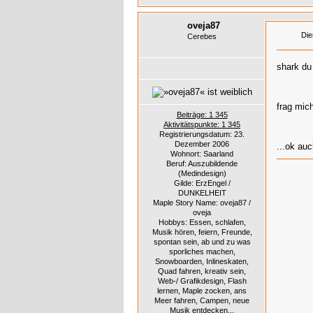
oveja87
Die
Cerebes
shark du 
frag mic
Beiträge: 1 345
Aktivitätspunkte: 1 345
Registrierungsdatum: 23.
Dezember 2006
...ok auc
Wohnort: Saarland
Beruf: Auszubildende
(Medindesign)
Gilde: ErzEngel /
DUNKELHEIT
Maple Story Name: oveja87 /
oveja
Hobbys: Essen, schlafen,
Musik hören, feiern, Freunde,
spontan sein, ab und zu was
sporliches machen,
Snowboarden, Inlineskaten,
Quad fahren, kreativ sein,
Web-/ Grafikdesign, Flash
lernen, Maple zocken, ans
Meer fahren, Campen, neue
Musik entdecken...