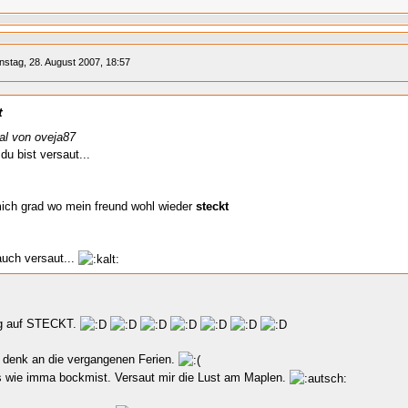
nstag, 28. August 2007, 18:57
t
nal von oveja87
du bist versaut...
mich grad wo mein freund wohl wieder
steckt
auch versaut...
g auf STECKT.
h denk an die vergangenen Ferien.
s wie imma bockmist. Versaut mir die Lust am Maplen.