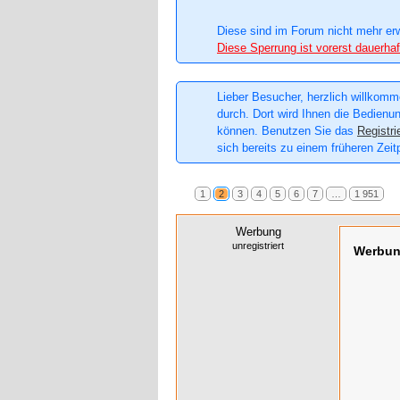
Diese sind im Forum nicht mehr er
Diese Sperrung ist vorerst dauerhaf
Lieber Besucher, herzlich willkomme
durch. Dort wird Ihnen die Bedienun
können. Benutzen Sie das
Registri
sich bereits zu einem früheren Zeit
1
2
3
4
5
6
7
…
1 951
Werbung
unregistriert
Werbu