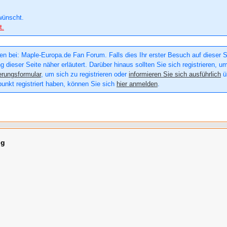
wünscht.
t.
n bei: Maple-Europa.de Fan Forum. Falls dies Ihr erster Besuch auf dieser Sei
g dieser Seite näher erläutert. Darüber hinaus sollten Sie sich registrieren, u
erungsformular
, um sich zu registrieren oder
informieren Sie sich ausführlich
üb
punkt registriert haben, können Sie sich
hier anmelden
.
ng