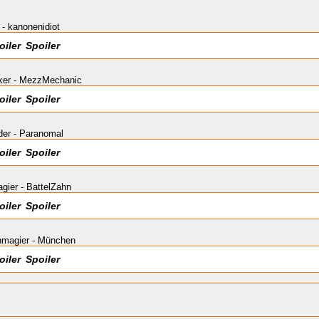
 - kanonenidiot
Spoiler
ker - MezzMechanic
Spoiler
der - Paranomal
Spoiler
ier - BattelZahn
Spoiler
magier - München
Spoiler