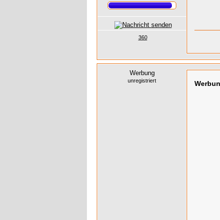
360
Werbung
unregistriert
Werbu