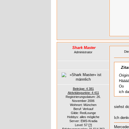
Shark Master
Die
Administrator
Zita
Origi
Häää
Oo
Beiträge: 4 381
ich d
Aktivitätspunkte: 4 411
Registrierungsdatum: 26.
November 2006
Wohnort: München
siehst d
Beruf: Verkauf
Gilde: RedLounge
Hobbys: alles mögliche
Ich denk
Server: EMS-Kradia
Level: 57
[?]
Mercedes