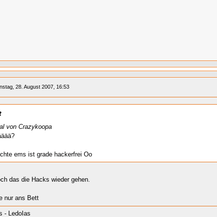
nstag, 28. August 2007, 16:53
t
nal von Crazykoopa
ääää?
achte ems ist grade hackerfrei Oo
och das die Hacks wieder gehen.
e nur ans Bett
 - LedoIas