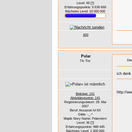
Level: 49
[?]
Erfahrungspunkte: 9 638 668
Nächstes Level: 10 000 000
600
Polar
Die
Tic-Toc
ich denk 
http://
Beiträge: 141
Aktivitätspunkte: 141
Registrierungsdatum: 28. Mai
2007
Beruf: Assassin lvl 6X
Gilde: -_-*
Maple Story Name: Polarstern
Level: 36
[?]
Erfahrungspunkte: 988 445
Nächstes Level: 1 000 000