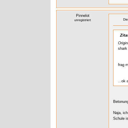
Pinnelot
Die
unregistriert
Zita
Origi
shark 
frag 
...ok 
Betonun
Naja, ic
Schule i