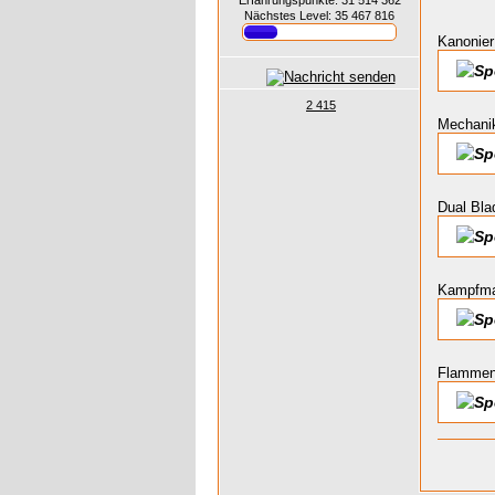
Erfahrungspunkte: 31 514 362
Nächstes Level: 35 467 816
Kanonier
2 415
Mechani
Dual Bla
Kampfmag
Flammen