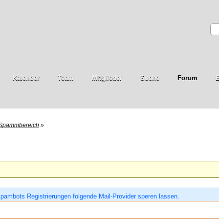
Kalender
Team
Mitglieder
Suche
Forum
E
Spammbereich
»
pambots Registrierungen folgende Mail-Provider speren lassen.