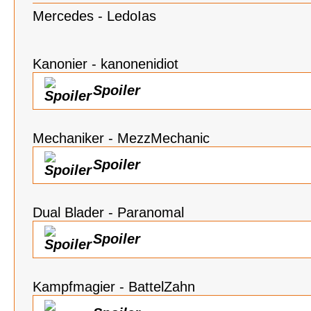
Mercedes - LedoIas
Kanonier - kanonenidiot
Spoiler
Mechaniker - MezzMechanic
Spoiler
Dual Blader - Paranomal
Spoiler
Kampfmagier - BattelZahn