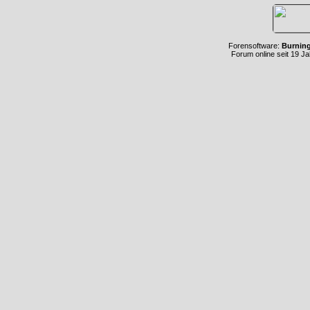
Forensoftware:
Burnin
Forum online seit 19 J