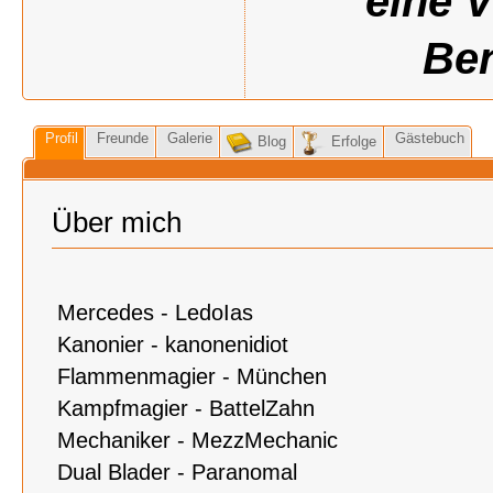
eine 
Ben
Profil
Freunde
Galerie
Gästebuch
Blog
Erfolge
Über mich
Mercedes - LedoIas
Kanonier - kanonenidiot
Flammenmagier - München
Kampfmagier - BattelZahn
Mechaniker - MezzMechanic
Dual Blader - Paranomal