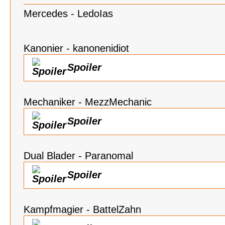
Mercedes - LedoIas
Kanonier - kanonenidiot
Spoiler
Mechaniker - MezzMechanic
Spoiler
Dual Blader - Paranomal
Spoiler
Kampfmagier - BattelZahn