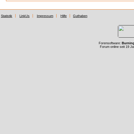
Statistik
LinkUs
Impressum
Hilfe
Guthaben
Forensoftware:
Burnin
Forum online seit 19 J