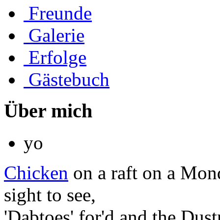
Freunde
Galerie
Erfolge
Gästebuch
Über mich
yo
Chicken
on a raft on a Mon
sight to see,
'Dabtoes' for'd and the Dustm