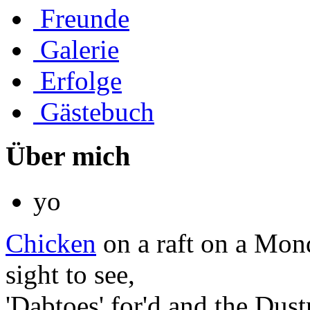
Freunde
Galerie
Erfolge
Gästebuch
Über mich
yo
Chicken
on a raft on a Mon
sight to see,
'Dabtoes' for'd and the Dustm