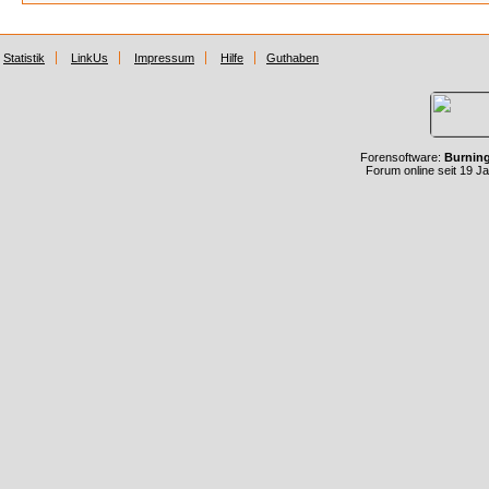
Statistik
LinkUs
Impressum
Hilfe
Guthaben
Forensoftware:
Burnin
Forum online seit 19 J