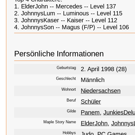
1. ElderJohn -- Mercedes -- Level 137
2. JohnnysLum -- Luminous -- Level 115
3. JohnnysKaser -- Kaiser -- Level 112
4. JohnnysSon -- Magus (F/P) -- Level 106
Persönliche Informationen
Geburtstag
2. April 1998 (28)
Geschlecht
Männlich
Wohnort
Niedersachsen
Beruf
Schüler
Gilde
Panem
,
JunkiesDel
Maple Story Name
ElderJohn
,
Johnny
Hobbys
Judo
,
PC Games