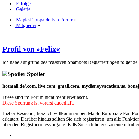
Erfolge
Galerie
Maple-Europa.de Fan Forum
»
Mitglieder
»
Profil von »Felix«
Ich habe auf grund des massiven Spambots Registrierungen folgende 
Spoiler
hotmail.de/.com
,
live.com
,
gmail.com
,
mydisneyvacation.us
,
bone
Diese sind im Forum nicht mehr erwünscht.
Diese Sperrung ist vorerst dauerhaft.
Lieber Besucher, herzlich willkommen bei: Maple-Europa.de Fan Forum. 
erläutert. Darüber hinaus sollten Sie sich registrieren, um alle Funkt
über den Registrierungsvorgang. Falls Sie sich bereits zu einem frühe