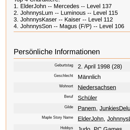
1. ElderJohn -- Mercedes -- Level 137
2. JohnnysLum -- Luminous -- Level 115
3. JohnnysKaser -- Kaiser -- Level 112
4. JohnnysSon -- Magus (F/P) -- Level 106
Persönliche Informationen
Geburtstag
2. April 1998 (28)
Geschlecht
Männlich
Wohnort
Niedersachsen
Beruf
Schüler
Gilde
Panem
,
JunkiesDel
Maple Story Name
ElderJohn
,
Johnny
Hobbys
Judo
,
PC Games