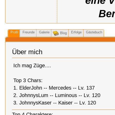
eine 
Ben
Profil
Freunde
Galerie
Erfolge
Gästebuch
Blog
Über mich
Ich mag Züge....
Top 3 Chars:
1. ElderJohn -- Mercedes -- Lv. 137
2. JohnnysLum -- Luminous -- Lv. 120
3. JohnnysKaser -- Kaiser -- Lv. 120
Top 4 Charaktere: