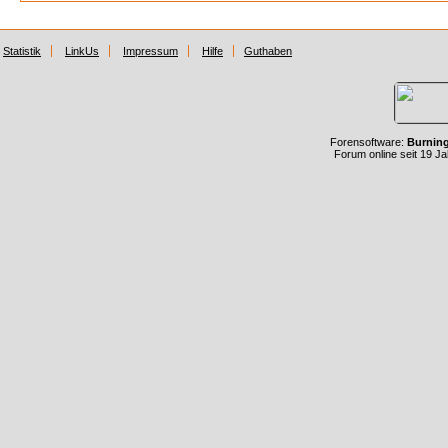
Statistik
LinkUs
Impressum
Hilfe
Guthaben
Forensoftware:
Burnin
Forum online seit 19 J