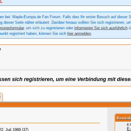
t.
n bei: Maple-Europa.de Fan Forum. Falls dies Ihr erster Besuch auf dieser Sei
g dieser Seite näher erläutert. Darüber hinaus sollten Sie sich registrieren, u
erungsformular
, um sich zu registrieren oder
informieren Sie sich ausführlich
üb
punkt registriert haben, können Sie sich
hier anmelden
.
D
sen sich registrieren, um eine Verbindung mit diese
h
n
Kontak
E-
E-
22. Juli 1989 (37)