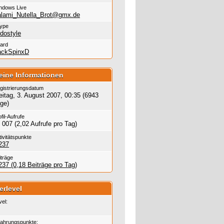
ndows Live
lami_Nutella_Brot@gmx.de
ype
dostyle
ard
ackSpinxD
eine Informationen
gistrierungsdatum
eitag, 3. August 2007, 00:35 (6943
ge)
fil-Aufrufe
 007 (2,02 Aufrufe pro Tag)
tivitätspunkte
237
iträge
237 (0,18 Beiträge pro Tag)
erlevel
vel:
fahrungspunkte: