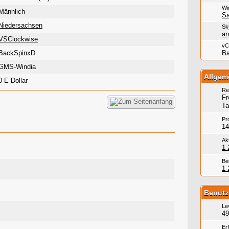
Wi
Männlich
Sa
Niedersachsen
Sk
an
VSClockwise
vC
BackSpinxD
B
GMS-Windia
Allgem
0 E-Dollar
Re
Fr
Ta
Pro
14
Ak
1 
Be
1 
Benutz
Le
49
Er