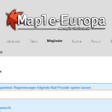
Kalender
Team
Mitglieder
Suche
Forum
E
ren
«
pambots Registrierungen folgende Mail-Provider speren lassen.
wünscht.