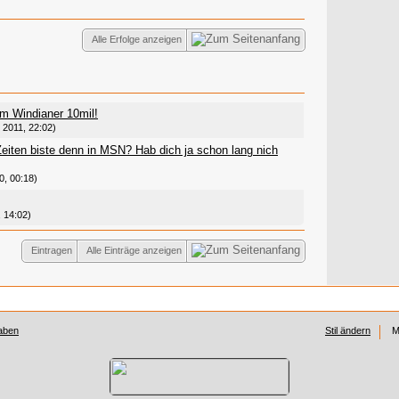
Alle Erfolge anzeigen
em Windianer 10mil!
 2011, 22:02)
eiten biste denn in MSN? Hab dich ja schon lang nich
0, 00:18)
, 14:02)
Eintragen
Alle Einträge anzeigen
aben
Stil ändern
M