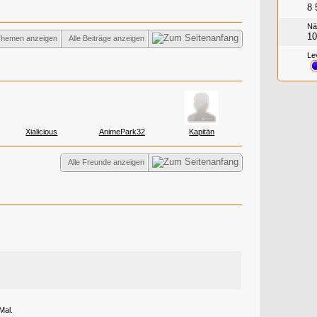
8 
Nä
10
 Themen anzeigen
Alle Beiträge anzeigen
Le
Xialicious
AnimePark32
Kapitän
Alle Freunde anzeigen
Mal.