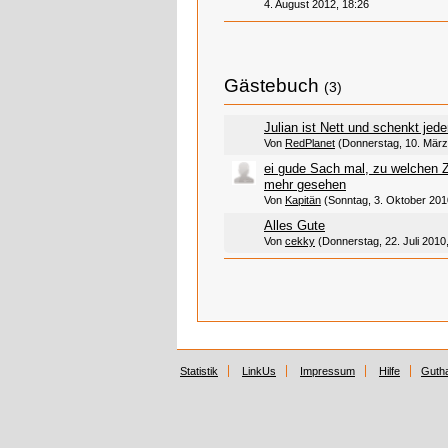
4. August 2012, 18:26
Gästebuch
(3)
Julian ist Nett und schenkt jed
Von
RedPlanet
(Donnerstag, 10. März
ei gude Sach mal, zu welchen Z
mehr gesehen
Von
Kapitän
(Sonntag, 3. Oktober 201
Alles Gute
Von
cekky
(Donnerstag, 22. Juli 2010
Statistik
LinkUs
Impressum
Hilfe
Guth