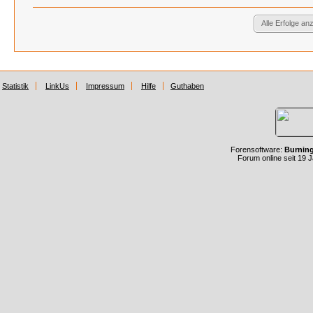
Alle Erfolge an
Statistik
LinkUs
Impressum
Hilfe
Guthaben
Forensoftware:
Burnin
Forum online seit 19 