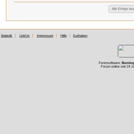
Alle Erfolge an
Statistik
LinkUs
Impressum
Hilfe
Guthaben
Forensoftware:
Burnin
Forum online seit 19 