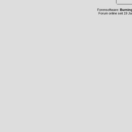
Forensoftware:
Burnin
Forum online seit 19 J