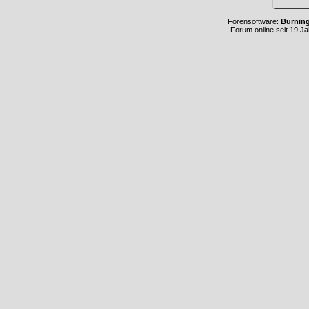
Forensoftware:
Burnin
Forum online seit 19 J