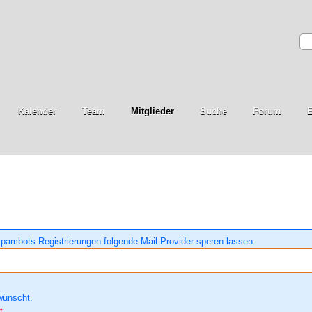
Kalender
Team
Mitglieder
Suche
Forum
E
pambots Registrierungen folgende Mail-Provider speren lassen.
wünscht.
t.