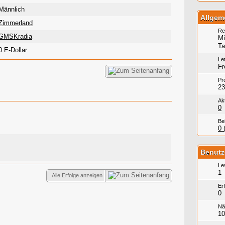
Männlich
Allgem
Zimmerland
Re
GMSKradia
Mi
Ta
0 E-Dollar
Let
Fr
Pro
23
Ak
0
Be
0 
Benutz
Le
1
Alle Erfolge anzeigen
Er
0
Nä
10