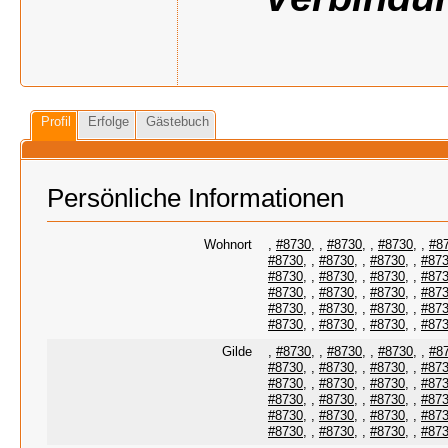
Profil
Erfolge
Gästebuch
Persönliche Informationen
Wohnort
,
#8730
,
,
#8730
,
,
#8730
,
,
#8
#8730
,
,
#8730
,
,
#8730
,
,
#87
#8730
,
,
#8730
,
,
#8730
,
,
#87
#8730
,
,
#8730
,
,
#8730
,
,
#87
#8730
,
,
#8730
,
,
#8730
,
,
#87
#8730
,
,
#8730
,
,
#8730
,
,
#87
Gilde
,
#8730
,
,
#8730
,
,
#8730
,
,
#8
#8730
,
,
#8730
,
,
#8730
,
,
#87
#8730
,
,
#8730
,
,
#8730
,
,
#87
#8730
,
,
#8730
,
,
#8730
,
,
#87
#8730
,
,
#8730
,
,
#8730
,
,
#87
#8730
,
,
#8730
,
,
#8730
,
,
#87