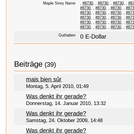
Maple Story Name
,
#8730
,
,
#8730
,
,
#8730
,
,
#8
#8730
,
,
#8730
,
,
#8730
,
,
#87
#8730
,
,
#8730
,
,
#8730
,
,
#87
#8730
,
,
#8730
,
,
#8730
,
,
#87
#8730
,
,
#8730
,
,
#8730
,
,
#87
#8730
,
,
#8730
,
,
#8730
,
,
#87
Guthaben
0 E-Dollar
Beiträge
(39)
mais bien sûr
Montag, 5. April 2010, 01:49
Was denkt ihr gerade?
Donnerstag, 14. Januar 2010, 13:32
Was denkt ihr gerade?
Samstag, 24. Oktober 2009, 14:48
Was denkt ihr gerade?