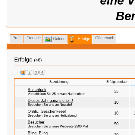
eine 
Ben
Profil
Freunde
Gästebuch
Galerie
Erfolge
Erfolge
(48)
1
2
3
4
Bezeichnung
Erfolgspunkte
Buschfunk
35
Verschicken Sie 25 private Nachrichten.
Dieses Jahr ganz sicher..!
10
Besuchen Sie uns an Neujahr!
Ohhh.. Geschenkeee!
10
Besuchen Sie uns an Heiligabend!
Besucher
50
Besuchen Sie unsere Webseite 2500 Mal.
Bling, Bling
20