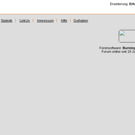
Erweiterung:
Erf
Statistik
LinkUs
Impressum
Hilfe
Guthaben
Forensoftware:
Burnin
Forum online seit 19 