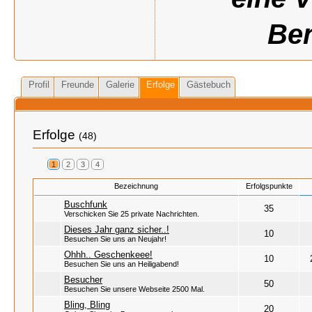
Ben
Profil
Freunde
Galerie
Erfolge
Gästebuch
Erfolge
(48)
1
2
3
4
Bezeichnung
Erfolgspunkte
Buschfunk
35
Verschicken Sie 25 private Nachrichten.
Dieses Jahr ganz sicher..!
10
Besuchen Sie uns an Neujahr!
Ohhh.. Geschenkeee!
10
Besuchen Sie uns an Heiligabend!
Besucher
50
Besuchen Sie unsere Webseite 2500 Mal.
Bling, Bling
20