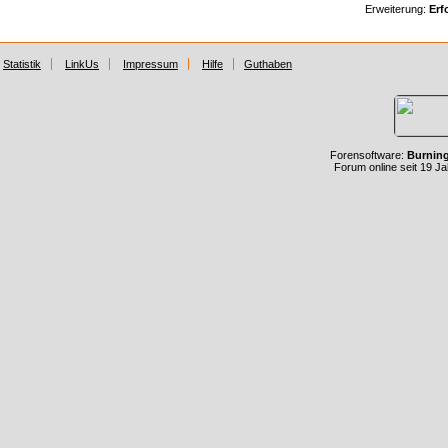
Erweiterung:
Erf
Statistik
LinkUs
Impressum
Hilfe
Guthaben
Forensoftware:
Burnin
Forum online seit 19 J