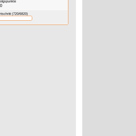
folgspunkte
0
rtschritt (720/6820)