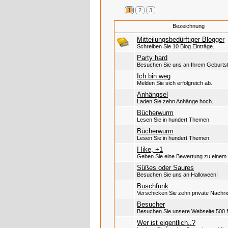
1
2
3
Bezeichnung
Mitteilungsbedürftiger Blogger
Schreiben Sie 10 Blog Einträge.
Party hard
Besuchen Sie uns an Ihrem Geburts
Ich bin weg
Melden Sie sich erfolgreich ab.
Anhängsel
Laden Sie zehn Anhänge hoch.
Bücherwurm
Lesen Sie in hundert Themen.
Bücherwurm
Lesen Sie in hundert Themen.
I like, +1
Geben Sie eine Bewertung zu einem B
Süßes oder Saures
Besuchen Sie uns an Halloween!
Buschfunk
Verschicken Sie zehn private Nachri
Besucher
Besuchen Sie unsere Webseite 500 
Wer ist eigentlich..?