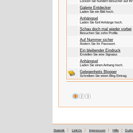
Locken Sie hundert Besucher auf Ihr P
Galerie Entdecker
Laden Sie ein Bild hoch.
Anhängsel
Laden Sie fünf Anhänge hoch.
Schau doch mal wieder vorbei
Besuchen Sie zehn Profile.
Auf Nummer sicher
Ändern Sie Ihr Passwort.
Ein bleibender Eindruck
Erstellen Sie eine Signatur.
Anhängsel
Laden Sie einen Anhang hoch.
Gelegenheits Blogger
Schreiben Sie einen Blog Eintrag.
1
2
3
Statistik
LinkUs
Impressum
Hilfe
Guth