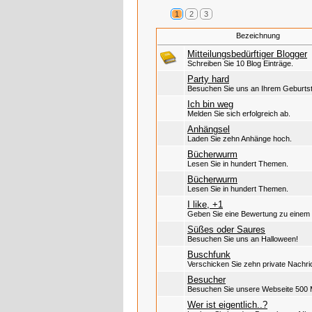
1
2
3
Bezeichnung
Mitteilungsbedürftiger Blogger
Schreiben Sie 10 Blog Einträge.
Party hard
Besuchen Sie uns an Ihrem Geburts
Ich bin weg
Melden Sie sich erfolgreich ab.
Anhängsel
Laden Sie zehn Anhänge hoch.
Bücherwurm
Lesen Sie in hundert Themen.
Bücherwurm
Lesen Sie in hundert Themen.
I like, +1
Geben Sie eine Bewertung zu einem B
Süßes oder Saures
Besuchen Sie uns an Halloween!
Buschfunk
Verschicken Sie zehn private Nachri
Besucher
Besuchen Sie unsere Webseite 500 
Wer ist eigentlich..?