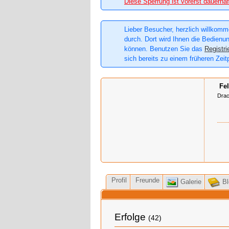
Diese Sperrung ist vorerst dauerhaf
Lieber Besucher, herzlich willkomme
durch. Dort wird Ihnen die Bedienun
können. Benutzen Sie das
Registri
sich bereits zu einem früheren Zeit
Fel
Dra
Profil
Freunde
Galerie
Bl
Erfolge
(42)