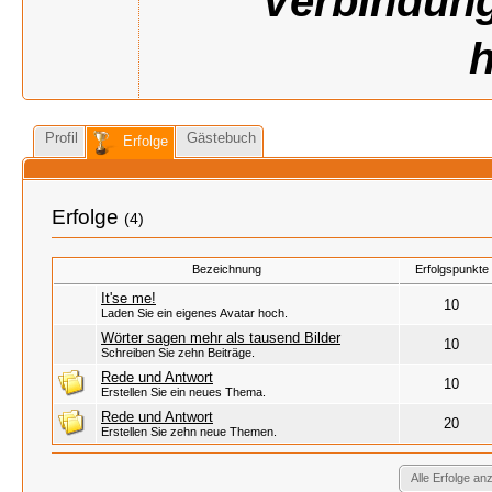
Verbindung
h
Profil
Gästebuch
Erfolge
Erfolge
(4)
Bezeichnung
Erfolgspunkte
It'se me!
10
Laden Sie ein eigenes Avatar hoch.
Wörter sagen mehr als tausend Bilder
10
Schreiben Sie zehn Beiträge.
Rede und Antwort
10
Erstellen Sie ein neues Thema.
Rede und Antwort
20
Erstellen Sie zehn neue Themen.
Alle Erfolge an