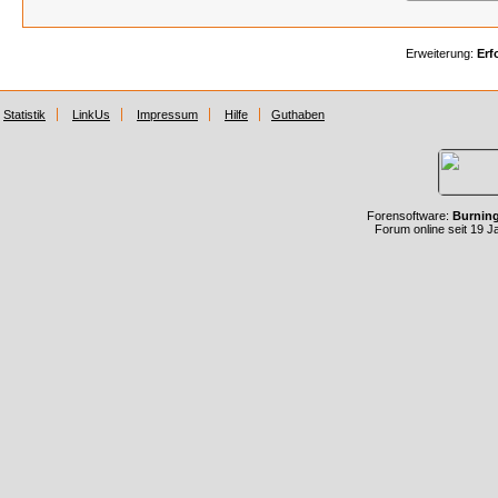
Erweiterung:
Erf
Statistik
LinkUs
Impressum
Hilfe
Guthaben
Forensoftware:
Burnin
Forum online seit 19 