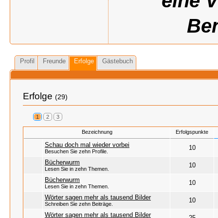
eine 
Ben
Profil
Freunde
Erfolge
Gästebuch
Erfolge
(29)
1
2
3
Bezeichnung
Erfolgspunkte
Schau doch mal wieder vorbei
10
Besuchen Sie zehn Profile.
Bücherwurm
10
Lesen Sie in zehn Themen.
Bücherwurm
10
Lesen Sie in zehn Themen.
Wörter sagen mehr als tausend Bilder
10
Schreiben Sie zehn Beiträge.
Wörter sagen mehr als tausend Bilder
25