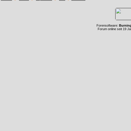
Forensoftware:
Burnin
Forum online seit 19 J