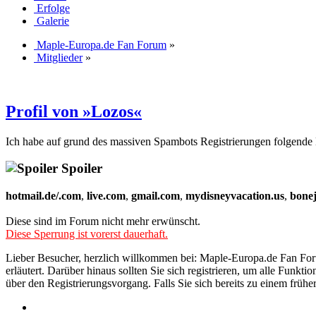
Erfolge
Galerie
Maple-Europa.de Fan Forum
»
Mitglieder
»
Profil von »Lozos«
Ich habe auf grund des massiven Spambots Registrierungen folgende 
Spoiler
hotmail.de/.com
,
live.com
,
gmail.com
,
mydisneyvacation.us
,
bone
Diese sind im Forum nicht mehr erwünscht.
Diese Sperrung ist vorerst dauerhaft.
Lieber Besucher, herzlich willkommen bei: Maple-Europa.de Fan Forum. 
erläutert. Darüber hinaus sollten Sie sich registrieren, um alle Funkt
über den Registrierungsvorgang. Falls Sie sich bereits zu einem frühe