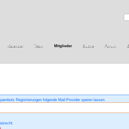
Kalender
Team
Mitglieder
Suche
Forum
E
pambots Registrierungen folgende Mail-Provider speren lassen.
wünscht.
t.