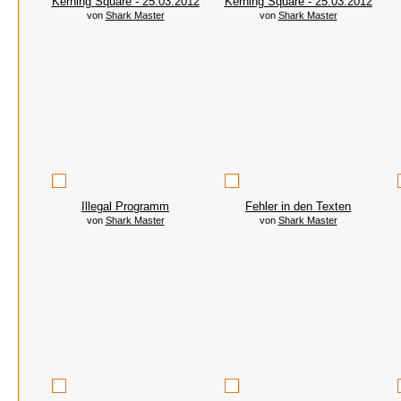
Kerning Square - 25.03.2012
Kerning Square - 25.03.2012
von
Shark Master
von
Shark Master
Illegal Programm
Fehler in den Texten
von
Shark Master
von
Shark Master