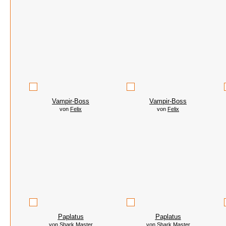
Vampir-Boss
Vampir-Boss
von
Felix
von
Felix
Paplatus
Paplatus
von
Shark Master
von
Shark Master