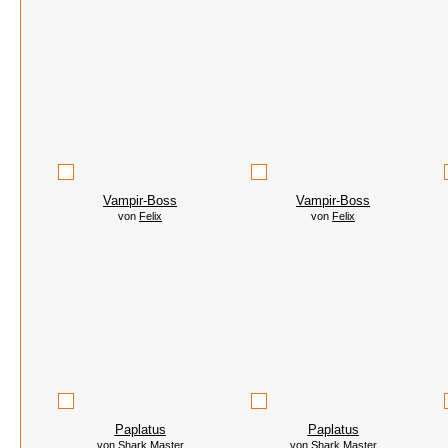
Vampir-Boss
Vampir-Boss
von
Felix
von
Felix
Paplatus
Paplatus
von
Shark Master
von
Shark Master