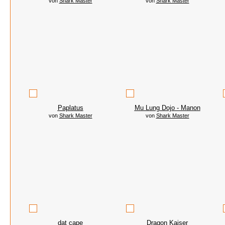
von
Shark Master
von
Shark Master
Paplatus
Mu Lung Dojo - Manon
von
Shark Master
von
Shark Master
dat cape
Dragon Kaiser